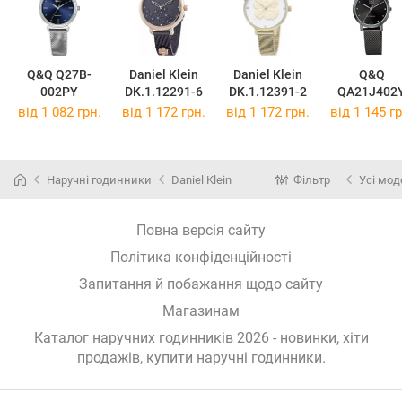
Q&Q Q27B-
Daniel Klein
Daniel Klein
Q&Q
002PY
DK.1.12291-6
DK.1.12391-2
QA21J402
від 1 082 грн.
від 1 172 грн.
від 1 172 грн.
від 1 145 гр
Наручні годинники
Daniel Klein
Фільтр
Усі мод
Повна версія сайту
Політика конфіденційності
Запитання й побажання щодо сайту
Магазинам
Каталог наручних годинників 2026 - новинки, хіти
продажів,
купити наручні годинники
.