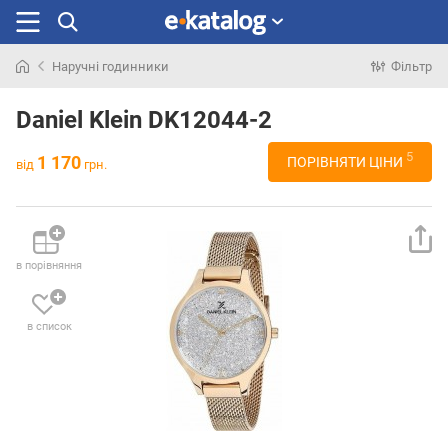
Наручні годинники
Фільтр
Шукали
раніше
Daniel Klein DK12044-2
5
1 170
ПОРІВНЯТИ ЦІНИ
від
грн.
в порівняння
в список