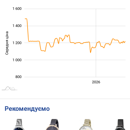
1 600
 100
 300
 800
600
700
900
400
1 400
Середня ціна
1 200
1 000
1 000
800
2024
2025
2028
2026
L
Рекомендуємо