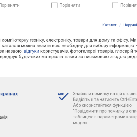
порівняти
порівняти
порівн
Каталог
/
Наручн
і комп'ютерну техніку, електроніку, товари для дому та офісу. Ми
В каталозі можна знайти всю необхідну для вибору інформацію
 за назвою,
відгуки
користувачів, фотогалереї товарів, глосарій те
Передрук будь-яких матеріалів тільки за письмовою згодою реда
 країнах
Знайшли помилку на цій сторінц
Виділіть її та натисніть Ctrl+Ente
Або скористайтеся функцією
"Повідомити про помилку в опис
анія
таблицею з параметрами конк
моделі.