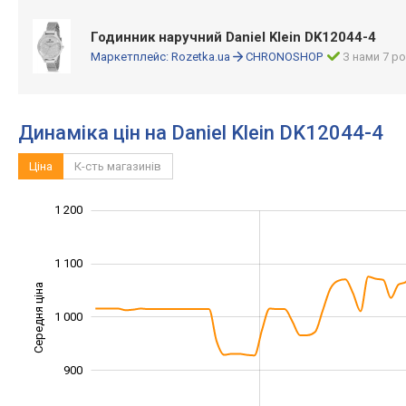
Годинник наручний Daniel Klein DK12044-4
Маркетплейс:
Rozetka.ua
CHRONOSHOP
З нами 7 ро
Динаміка цін на Daniel Klein DK12044-4
Ціна
К-сть магазинів
1 300
700
750
850
950
600
1 200
1 100
Середня ціна
1 000
1 000
900