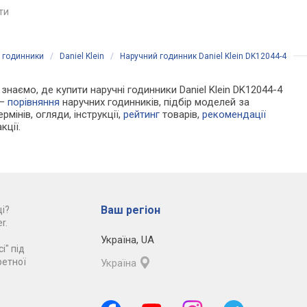
яти
порівняти
порівняти
і годинники
/
Daniel Klein
/
Наручний годинник Daniel Klein DK12044-4
 знаємо, де купити наручні годинники Daniel Klein DK12044-4
 —
порівняння
наручних годинників, підбір моделей за
рмінів, огляди, інструкції,
рейтинг
товарів,
рекомендації
кції.
Ваш регіон
і?
r.
Україна
,
UA
і" під
ретної
Україна