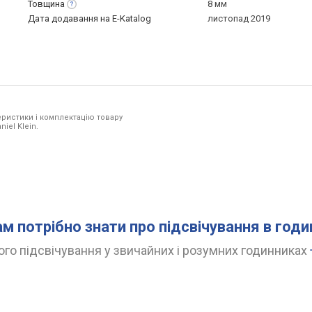
Товщина
8 мм
Дата додавання на E-Katalog
листопад 2019
ристики і комплектацію товару
iel Klein.
ам потрібно знати про підсвічування в год
го підсвічування у звичайних і розумних годинниках