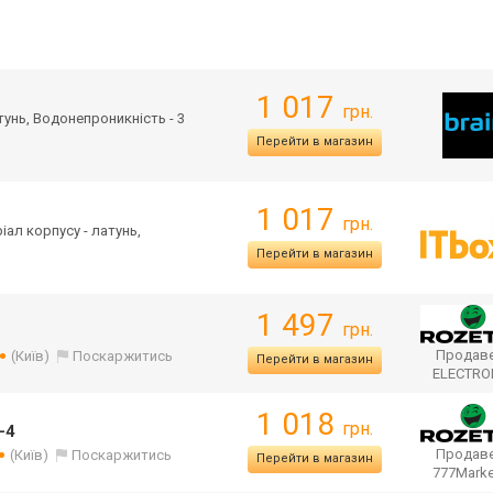
1 017
грн.
атунь, Водонепроникність - 3
Перейти в магазин
1 017
грн.
ріал корпусу - латунь,
Перейти в магазин
1 497
грн.
Продаве
(Київ)
Поскаржитись
Перейти в магазин
ELECTR
1 018
грн.
-4
Продаве
(Київ)
Поскаржитись
Перейти в магазин
777Mark