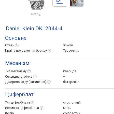
Фото
6
Daniel Klein DK12044-4
Основне
Стать
жіночі
Країна походження
бренду
Туреччина
Механізм
Тип
механізму
кварцові
Секундна
стрілка
+
Джерело ходу
(живлення)
батарейка
Циферблат
Тип
циферблата
стрілочний
Розмітка
циферблата
мітки
Колір
сріблястий