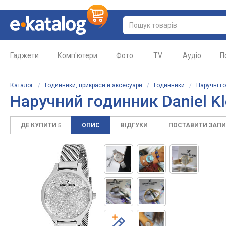
Гаджети
Комп'ютери
Фото
TV
Аудіо
П
Каталог
/
Годинники, прикраси й аксесуари
/
Годинники
/
Наручні г
Наручний годинник Daniel K
ДЕ КУПИТИ
ОПИС
ВІДГУКИ
ПОСТАВИТИ ЗАП
5