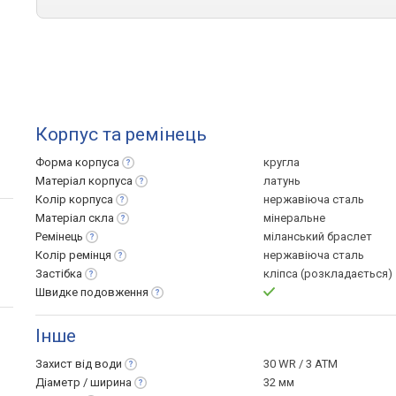
Корпус та ремінець
Форма
корпуса
кругла
Матеріал
корпуса
латунь
Колір
корпуса
нержавіюча сталь
Матеріал
скла
мінеральне
Ремінець
міланський браслет
Колір
ремінця
нержавіюча сталь
Застібка
кліпса (розкладається)
Швидке
подовження
Інше
Захист від
води
30 WR / 3 ATM
Діаметр /
ширина
32 мм