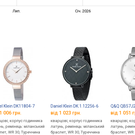
Лип.
Січ. 2026
el Klein DK11804-7
Daniel Klein DK.1.12256-6
Q&Q QB57J
1 006 грн.
від 1 023 грн.
від 1 051 г
цові, корпус годинника
кварцові, корпус годинника
кварцові, ко
нь, ремінець: міланський
латунь, ремінець: міланський
латунь, ремі
лет, WR 30, Туреччина
браслет, WR 30, Туреччина
браслет, WR 