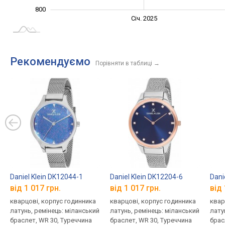
800
Січ. 2027
Лип.
Січ. 2025
L
Рекомендуємо
Порівняти в таблиці
→
Daniel Klein DK12044-1
Daniel Klein DK12204-6
Dani
від 1 017 грн.
від 1 017 грн.
від 
кварцові, корпус годинника
кварцові, корпус годинника
квар
латунь, ремінець: міланський
латунь, ремінець: міланський
лату
браслет, WR 30, Туреччина
браслет, WR 30, Туреччина
брас