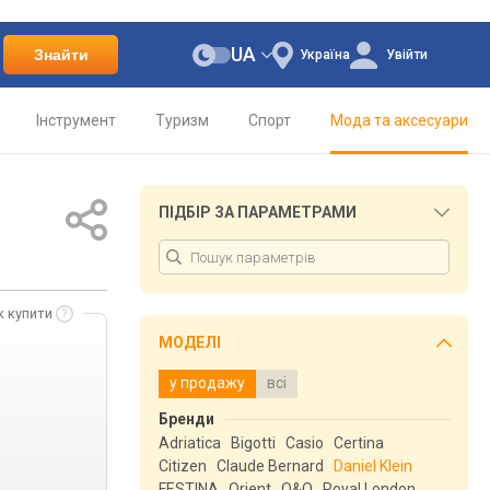
UA
Знайти
Україна
Увійти
Інструмент
Туризм
Спорт
Мода та аксесуари
ПІДБІР ЗА ПАРАМЕТРАМИ
к купити
МОДЕЛІ
у продажу
всі
Бренди
Adriatica
Bigotti
Casio
Certina
Citizen
Claude Bernard
Daniel Klein
FESTINA
Orient
Q&Q
Royal London