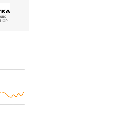
ць:
SHOP