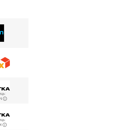
ць:
ON
ць:
et