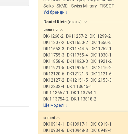
Seiko
SKMEI
Swiss Military
TISSOT
Усі бренди
Daniel Klein
(
стать
)
чоловічі
DK-1266-2
DK11257-2
DK11299-2
DK11307-2
DK11650-2
DK11650-5
DK11653-3
DK11744-5
DK11752-1
DK11755-3
DK11755-4
DK11830-1
DK11858-6
DK11920-3
DK11921-2
DK11921-5
DK11926-4
DK12116-2
DK12120-6
DK12121-3
DK12121-6
DK12127-2
DK12151-5
DK12153-3
DK12232-4
DK.1.13645-1
DK.1.13657-1
DK.1.13754-1
DK.1.13754-2
DK.1.13818-2
Ще моделі
↓
жіночі
DK10914-1
DK10917-1
DK10919-1
DK10934-6
DK10948-3
DK10948-4