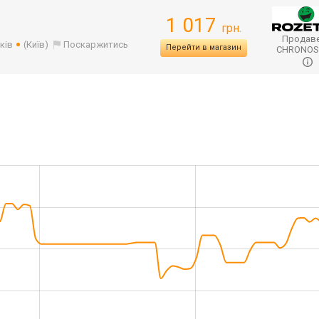
1 017
грн.
Продаве
ків
(Київ)
Поскаржитись
Перейти в магазин
CHRONO