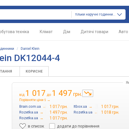
тільки наручні годинники
обутова техніка
Клімат
Дім
Дитячі товари
Авто
одинники
/
Daniel Klein
lein DK12044-4
ИТАННЯ
КОРИСНЕ
Я
1 017
1 497
грн.
від
до
Порівняти ціни
→
5
Brain.com.ua
→
1 017 грн.
Itbox.ua
→
1 017 грн.
Rozetka.ua
→
1 497 грн.
Rozetka.ua
→
1 018 грн.
Rozetka.ua
→
1 017 грн.
в список
додати до порівняння