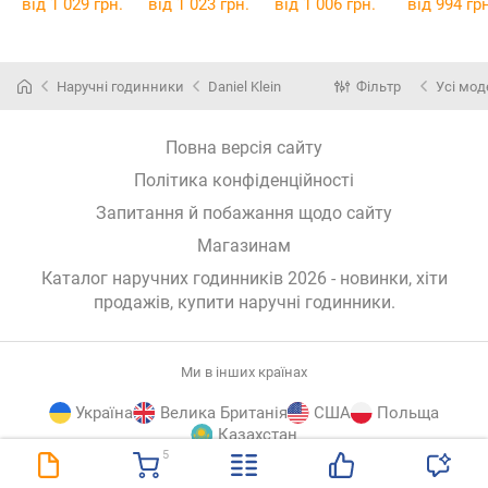
від 1 029 грн.
від 1 023 грн.
від 1 006 грн.
від 994 грн
Наручні годинники
Daniel Klein
Фільтр
Усі мод
Повна версія сайту
Політика конфіденційності
Запитання й побажання щодо сайту
Магазинам
Каталог наручних годинників 2026 - новинки, хіти
продажів,
купити наручні годинники
.
Ми в інших країнах
Україна
Велика Британія
США
Польща
Казахстан
5
E-