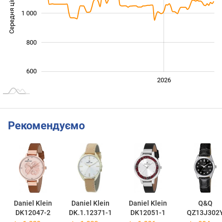
Середня ціна
1 000
1 000
800
600
2024
2025
2028
2026
L
Рекомендуємо
Daniel Klein
Daniel Klein
Daniel Klein
Q&Q
DK12047-2
DK.1.12371-1
DK12051-1
QZ13J302