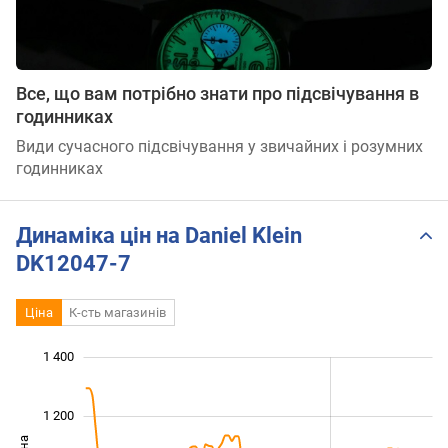
Все, що вам потрібно знати про підсвічування в
годинниках
Види сучасного підсвічування у звичайних і розумних
годинниках
Динаміка цін на Daniel Klein
DK12047-7
Ціна
К-сть магазинів
 600
500
700
900
400
200
1 400
1 200