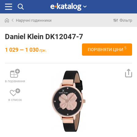
Наручні годинники
Фільтр
Шукали
раніше
Daniel Klein DK12047-7
5
1 029 — 1 030
ПОРІВНЯТИ ЦІНИ
грн.
в порівняння
в список