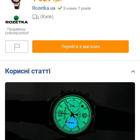
Rozetka.ua
З нами 7 років
(Київ)
Продавець:
CHRONOSHOP
Перейти в магазин
Корисні статті