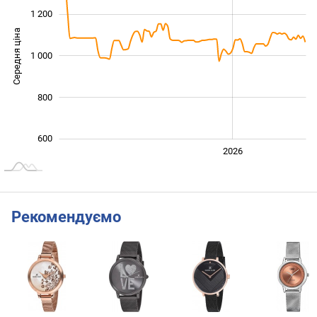
1 200
Середня ціна
1 000
1 000
800
600
2024
2025
2028
2026
L
Рекомендуємо