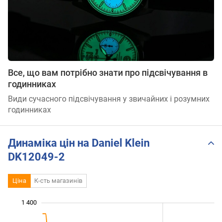
Все, що вам потрібно знати про підсвічування в
годинниках
Види сучасного підсвічування у звичайних і розумних
годинниках
Динаміка цін на Daniel Klein
DK12049-2
Ціна
К-сть магазинів
 600
500
700
900
400
200
1 400