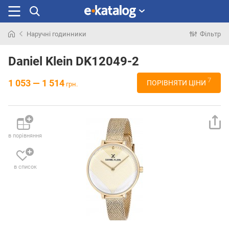
Наручні годинники
Фільтр
Шукали
раніше
Daniel Klein DK12049-2
7
1 053 — 1 514
ПОРІВНЯТИ ЦІНИ
грн.
в порівняння
в список