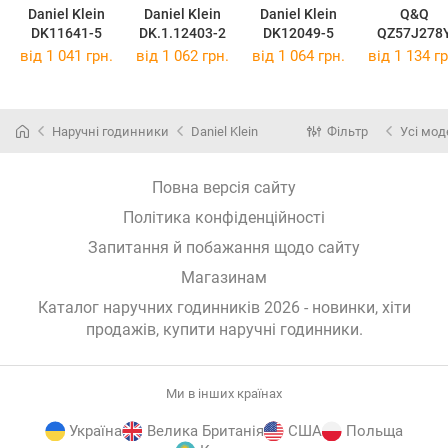
Daniel Klein
Daniel Klein
Daniel Klein
Q&Q
DK11641-5
DK.1.12403-2
DK12049-5
QZ57J278
від 1 041 грн.
від 1 062 грн.
від 1 064 грн.
від 1 134 гр
Наручні годинники
Daniel Klein
Фільтр
Усі мод
Повна версія сайту
Політика конфіденційності
Запитання й побажання щодо сайту
Магазинам
Каталог наручних годинників 2026 - новинки, хіти
продажів,
купити наручні годинники
.
Ми в інших країнах
Україна
Велика Британія
США
Польща