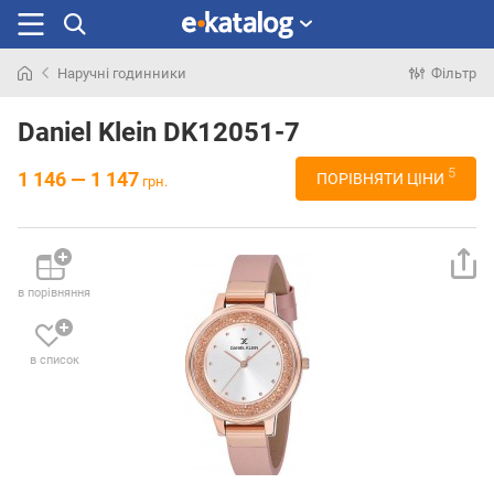
Наручні годинники
Фільтр
Шукали
раніше
Daniel Klein DK12051-7
5
1 146 — 1 147
ПОРІВНЯТИ ЦІНИ
грн.
в порівняння
в список