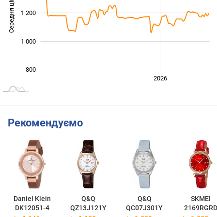
Середня ціна
1 200
1 000
1 000
800
2024
2025
2028
2026
L
Рекомендуємо
Daniel Klein
Q&Q
Q&Q
SKMEI
DK12051-4
QZ13J121Y
QC07J301Y
2169RGR