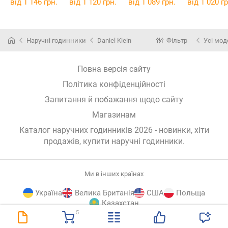
від 1 146 грн.
від 1 120 грн.
від 1 089 грн.
від 1 020 гр
Наручні годинники
Daniel Klein
Фільтр
Усі мод
Повна версія сайту
Політика конфіденційності
Запитання й побажання щодо сайту
Магазинам
Каталог наручних годинників 2026 - новинки, хіти
продажів,
купити наручні годинники
.
Ми в інших країнах
Україна
Велика Британія
США
Польща
Казахстан
5
E-