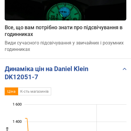
Все, що вам потрібно знати про підсвічування в
годинниках
Види сучасного підсвічування у звичайних і розумних
годинниках
Динаміка цін на Daniel Klein
DK12051-7
Ціна
К-сть магазинів
 100
 800
600
700
900
400
1 600
1 400