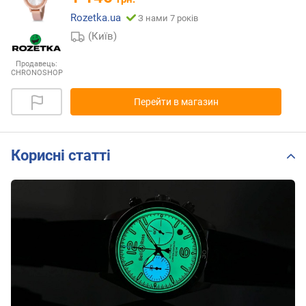
Rozetka.ua
З нами 7 років
(Київ)
Продавець:
CHRONOSHOP
Перейти в магазин
Корисні статті