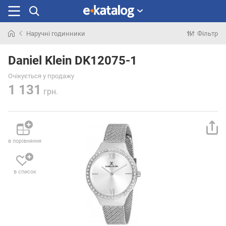
Наручні годинники
Фільтр
Шукали
раніше
Daniel Klein DK12075-1
Очікується у продажу
1 131
грн.
в порівняння
в список