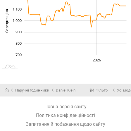
1 100
Середня ціна
1 000
1 000
900
800
700
2024
2025
2028
2026
L
Наручні годинники
Daniel Klein
Фільтр
Усі мод
Повна версія сайту
Політика конфіденційності
Запитання й побажання щодо сайту