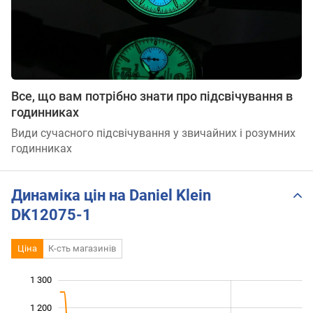
Все, що вам потрібно знати про підсвічування в
годинниках
Види сучасного підсвічування у звичайних і розумних
годинниках
Динаміка цін на Daniel Klein
DK12075-1
Ціна
К-сть магазинів
1 300
 400
500
600
1 200