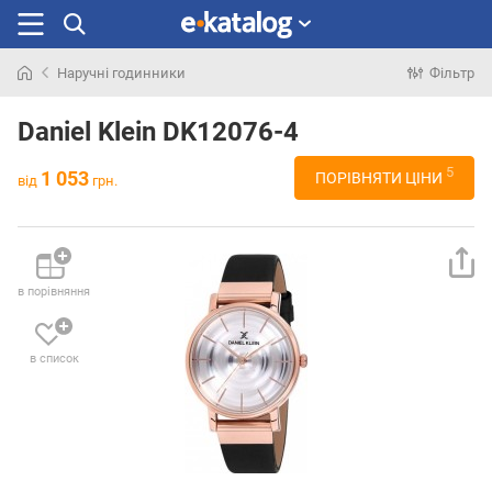
Наручні годинники
Фільтр
Шукали
раніше
Daniel Klein DK12076-4
5
1 053
ПОРІВНЯТИ ЦІНИ
від
грн.
в порівняння
в список