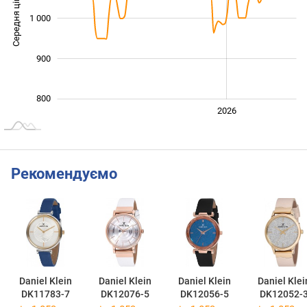
Середня ціна
1 000
1 000
900
800
2024
2025
2028
2026
L
Рекомендуємо
Daniel Klein
Daniel Klein
Daniel Klein
Daniel Klei
DK11783-7
DK12076-5
DK12056-5
DK12052-