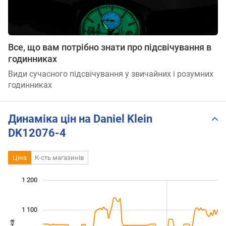
Все, що вам потрібно знати про підсвічування в
годинниках
Види сучасного підсвічування у звичайних і розумних
годинниках
Динаміка цін на Daniel Klein
DK12076-4
Ціна
К-сть магазинів
 300
750
850
950
700
600
1 200
1 100