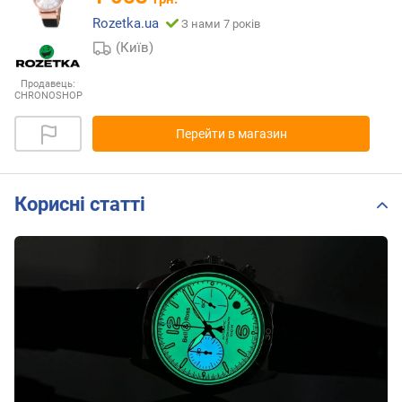
Rozetka.ua
З нами 7 років
(Київ)
Продавець:
CHRONOSHOP
Перейти в магазин
Корисні статті