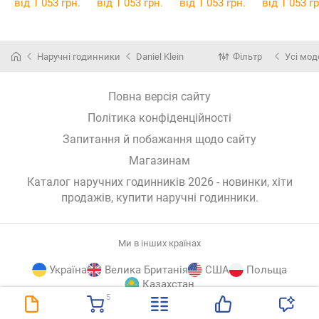
від 1 053 грн.
від 1 053 грн.
від 1 053 грн.
від 1 053 гр
Наручні годинники
Daniel Klein
Фільтр
Усі мод
Повна версія сайту
Політика конфіденційності
Запитання й побажання щодо сайту
Магазинам
Каталог наручних годинників 2026 - новинки, хіти
продажів,
купити наручні годинники
.
Ми в інших країнах
Україна
Велика Британія
США
Польща
Казахстан
5
E-