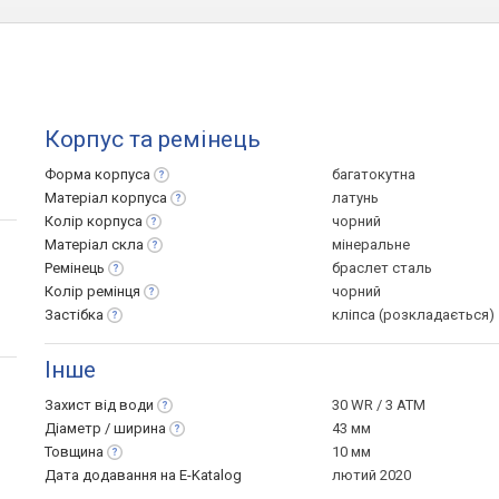
Корпус та ремінець
Форма
корпуса
багатокутна
Матеріал
корпуса
латунь
Колір
корпуса
чорний
Матеріал
скла
мінеральне
Ремінець
браслет сталь
Колір
ремінця
чорний
Застібка
кліпса (розкладається)
Інше
Захист від
води
30 WR / 3 ATM
Діаметр /
ширина
43 мм
Товщина
10 мм
Дата додавання на E-Katalog
лютий 2020