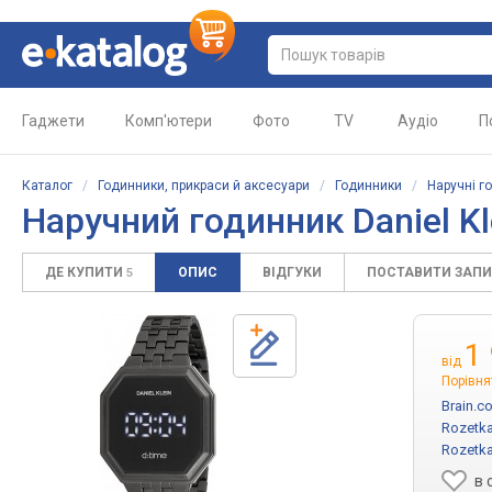
Гаджети
Комп'ютери
Фото
TV
Аудіо
П
Каталог
/
Годинники, прикраси й аксесуари
/
Годинники
/
Наручні г
Наручний годинник Daniel K
ДЕ КУПИТИ
ОПИС
ВІДГУКИ
ПОСТАВИТИ ЗАП
5
1
від
Порівня
Brain.c
Rozetka
Rozetka
в 