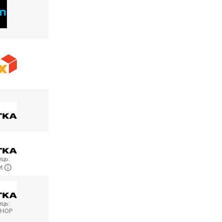
ць:
et
ць:
SHOP