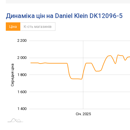
Динаміка цін на Daniel Klein DK12096-5
Ціна
К-сть магазинів
1 300
1 500
1 700
2 400
1 200
1 000
2 200
2 000
Середня ціна
1 800
1 500
1 600
1 400
Січ. 2027
Лип.
Січ. 2025
L