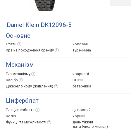
Daniel Klein DK12096-5
Основне
Стать
чоловічі
Країна походження
бренду
Туреччина
Механізм
Тип
механізму
кварцові
Калібр
HL323
Джерело ходу
(живлення)
батарейка
Циферблат
Тип
циферблата
цифровий
Колір
чорний
Функції та
можливості
день тижня
дата (число місяця)