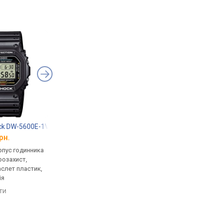
ck DW-5600E-1V
Casio G-Shock GW-7900-1
Casio A-168WA-1
рн.
від 6 799 грн.
від 1 970 грн.
рпус годинника
кварцові, корпус годинника
кварцові, корпус го
розахист,
пластик, ударозахист,
пластик, ремінець: б
аслет пластик,
сонячна батарея, фази
сталь, WR 30, Японія
ія
місяця, світовий час,
порівняти
ремінець: ремінець каучук,
яти
порівняти
WR 200, Японія