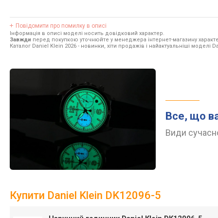
Повідомити про помилку в описі
Інформація в описі моделі носить довідковий характер.
Завжди
перед покупкою уточнюйте у менеджера інтернет-магазину характе
Каталог Daniel Klein 2026
- новинки, хіти продажів і найактуальніші моделі Dan
Все, що в
Види сучасно
Купити Daniel Klein DK12096-5