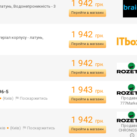
1 942
грн.
 латунь, Водонепроникність - 3
Перейти в магазин
1 942
грн.
теріал корпусу - латунь,
Перейти в магазин
1 942
грн.
Перейти в магазин
1 943
грн.
96-5
Продаве
(Київ)
Поскаржитись
Перейти в магазин
777Mark
1 942
грн.
Продаве
ків
(Київ)
Поскаржитись
Перейти в магазин
CHRONO