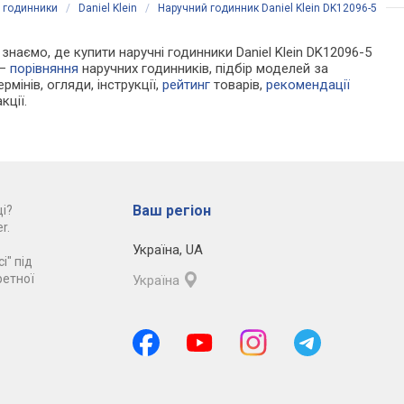
і годинники
/
Daniel Klein
/
Наручний годинник Daniel Klein DK12096-5
 знаємо, де купити наручні годинники Daniel Klein DK12096-5
 —
порівняння
наручних годинників, підбір моделей за
рмінів, огляди, інструкції,
рейтинг
товарів,
рекомендації
кції.
Ваш регіон
і?
r.
Україна
,
UA
і" під
ретної
Україна