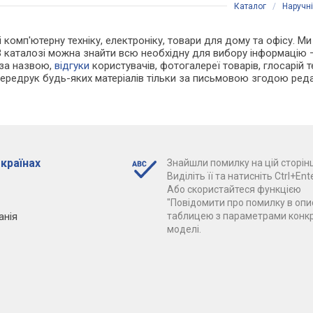
Каталог
/
Наручн
і комп'ютерну техніку, електроніку, товари для дому та офісу. Ми
В каталозі можна знайти всю необхідну для вибору інформацію
 за назвою,
відгуки
користувачів, фотогалереї товарів, глосарій те
Передрук будь-яких матеріалів тільки за письмовою згодою реда
 країнах
Знайшли помилку на цій сторінц
Виділіть її та натисніть Ctrl+Ente
Або скористайтеся функцією
"Повідомити про помилку в опис
анія
таблицею з параметрами конк
моделі.