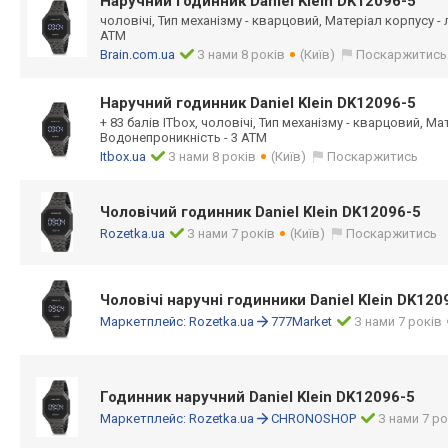
Наручний годинник Daniel Klein DK12096-5
чоловічі, Тип механізму - кварцовий, Матеріал корпусу -
АТМ
Brain.com.ua
З нами 8 років
(Київ)
Поскаржитись
Наручний годинник Daniel Klein DK12096-5
+ 83 балів ITbox, чоловічі, Тип механізму - кварцовий, Ма
Водонепроникність - 3 АТМ
Itbox.ua
З нами 8 років
(Київ)
Поскаржитись
Чоловічий годинник Daniel Klein DK12096-5
Rozetka.ua
З нами 7 років
(Київ)
Поскаржитись
Чоловічі наручні годинники Daniel Klein DK120
Маркетплейс:
Rozetka.ua
777Market
З нами 7 років
Годинник наручний Daniel Klein DK12096-5
Маркетплейс:
Rozetka.ua
CHRONOSHOP
З нами 7 ро