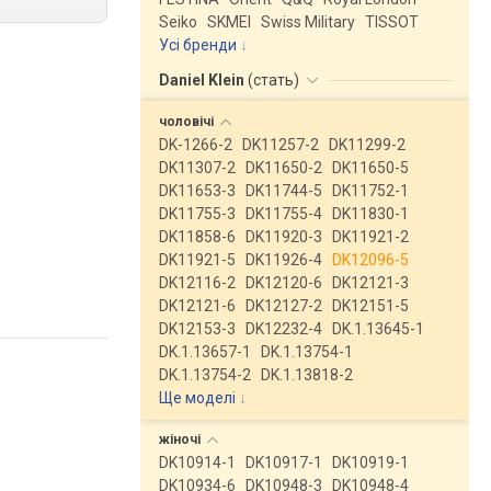
Seiko
SKMEI
Swiss Military
TISSOT
Усі бренди
Daniel Klein
(
стать
)
чоловічі
DK-1266-2
DK11257-2
DK11299-2
DK11307-2
DK11650-2
DK11650-5
DK11653-3
DK11744-5
DK11752-1
DK11755-3
DK11755-4
DK11830-1
DK11858-6
DK11920-3
DK11921-2
DK11921-5
DK11926-4
DK12096-5
DK12116-2
DK12120-6
DK12121-3
DK12121-6
DK12127-2
DK12151-5
DK12153-3
DK12232-4
DK.1.13645-1
DK.1.13657-1
DK.1.13754-1
DK.1.13754-2
DK.1.13818-2
Ще моделі
↓
жіночі
DK10914-1
DK10917-1
DK10919-1
DK10934-6
DK10948-3
DK10948-4