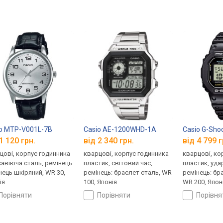
o MTP-V001L-7B
Casio AE-1200WHD-1A
Casio G-Sho
1 120 грн.
від 2 340 грн.
від 4 799 г
цові, корпус годинника
кварцові, корпус годинника
кварцові, ко
авіюча сталь, ремінець:
пластик, світовий час,
пластик, уда
нець шкіряний, WR 30,
ремінець: браслет сталь, WR
ремінець: бр
ія
100, Японія
WR 200, Япон
порівняти
порівняти
порівн