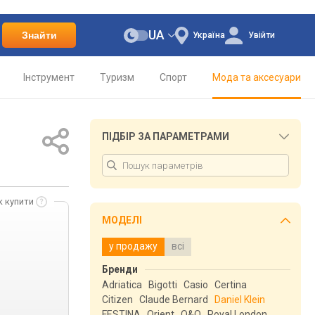
UA
Знайти
Україна
Увійти
Інструмент
Туризм
Спорт
Мода та аксесуари
ПІДБІР ЗА ПАРАМЕТРАМИ
к купити
МОДЕЛІ
у продажу
всі
Бренди
Adriatica
Bigotti
Casio
Certina
Citizen
Claude Bernard
Daniel Klein
FESTINA
Orient
Q&Q
Royal London