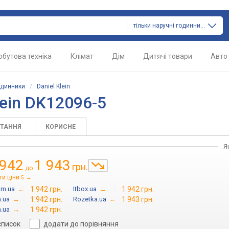
тільки наручні годинники
обутова техніка
Клімат
Дім
Дитячі товари
Авто
одинники
/
Daniel Klein
lein DK12096-5
ИТАННЯ
КОРИСНЕ
Я
 942
1 943
грн.
до
ти ціни
→
5
om.ua
→
1 942 грн.
Itbox.ua
→
1 942 грн.
.ua
→
1 942 грн.
Rozetka.ua
→
1 943 грн.
.ua
→
1 942 грн.
список
додати до порівняння