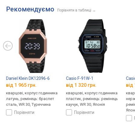
Рекомендуємо
Порівняти в таблиці
→
Daniel Klein DK12096-6
Casio F-91W-1
Casi
від 1 965 грн.
від 1 320 грн.
від 
кварцові, корпус годинника
кварцові, корпус годинника
квар
латунь, ремінець: браслет
пластик, ремінець: ремінець
нерж
сталь, WR 30, Туреччина
каучук, WR 30, Японія
ремі
Япон
порівняти
порівняти