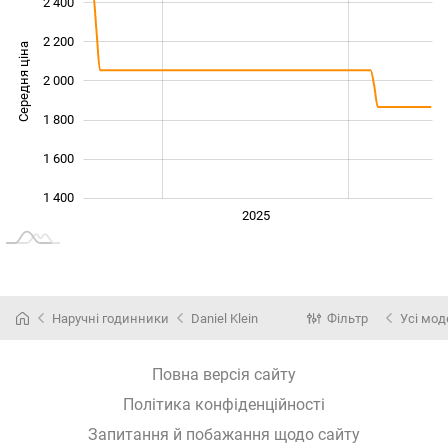
2 400
2 200
Середня ціна
2 000
1 400
1 800
1 600
1 400
2024
2026
2027
2025
L
Наручні годинники
Daniel Klein
Фільтр
Усі мод
Повна версія сайту
Політика конфіденційності
Запитання й побажання щодо сайту