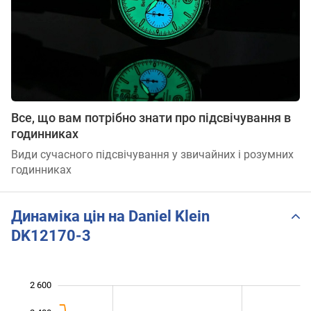
Все, що вам потрібно знати про підсвічування в
годинниках
Види сучасного підсвічування у звичайних і розумних
годинниках
Динаміка цін на Daniel Klein
DK12170-3
2 600
 000
 200
 800