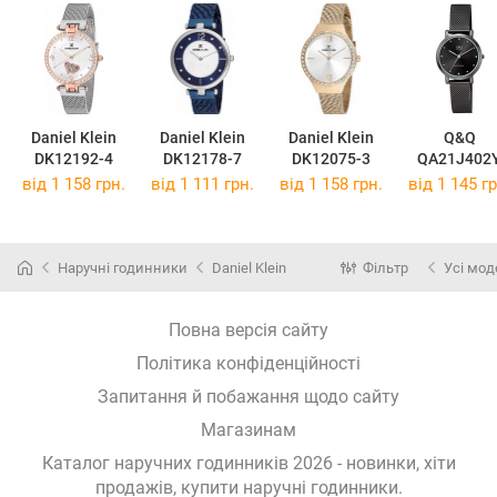
Daniel Klein
Daniel Klein
Daniel Klein
Q&Q
DK12192-4
DK12178-7
DK12075-3
QA21J402
від 1 158 грн.
від 1 111 грн.
від 1 158 грн.
від 1 145 гр
Наручні годинники
Daniel Klein
Фільтр
Усі мод
Повна версія сайту
Політика конфіденційності
Запитання й побажання щодо сайту
Магазинам
Каталог наручних годинників 2026 - новинки, хіти
продажів,
купити наручні годинники
.