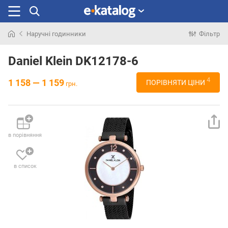
Наручні годинники
Фільтр
Шукали
раніше
Daniel Klein DK12178-6
4
1 158 — 1 159
ПОРІВНЯТИ ЦІНИ
грн.
в порівняння
в список