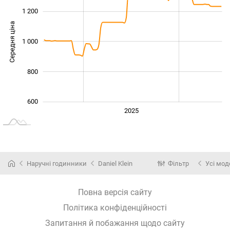
1 200
Середня ціна
1 000
1 000
800
600
2024
2026
2027
2025
L
Наручні годинники
Daniel Klein
Фільтр
Усі мод
Повна версія сайту
Політика конфіденційності
Запитання й побажання щодо сайту