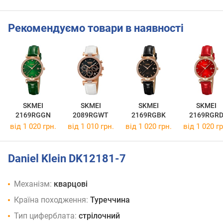
Рекомендуємо товари в наявності
SKMEI
SKMEI
SKMEI
SKMEI
2169RGGN
2089RGWT
2169RGBK
2169RGR
від 1 020 грн.
від 1 010 грн.
від 1 020 грн.
від 1 020 гр
Daniel Klein DK12181-7
Механізм:
кварцові
Країна походження:
Туреччина
Тип циферблата:
стрілочний