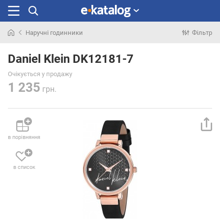
Наручні годинники
Фільтр
Шукали
раніше
Daniel Klein DK12181-7
Очікується у продажу
1 235
грн.
в порівняння
в список