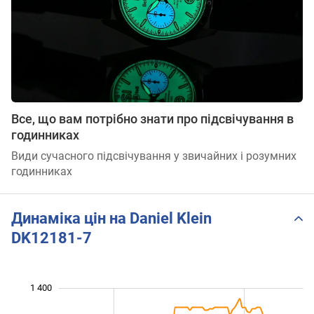
Все, що вам потрібно знати про підсвічування в
годинниках
Види сучасного підсвічування у звичайних і розумних
годинниках
Динаміка цін на Daniel Klein
DK12181-7
1 400
 100
 600
400
500
700
900
200