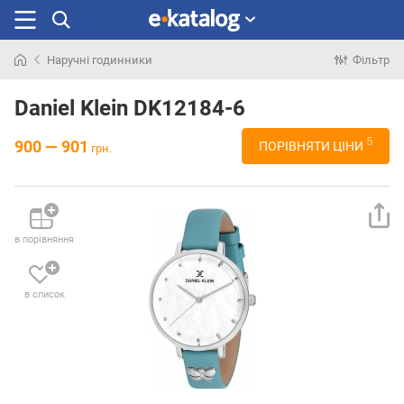
Наручні годинники
Фільтр
Шукали
раніше
Daniel Klein DK12184-6
5
900 — 901
ПОРІВНЯТИ ЦІНИ
грн.
в порівняння
в список