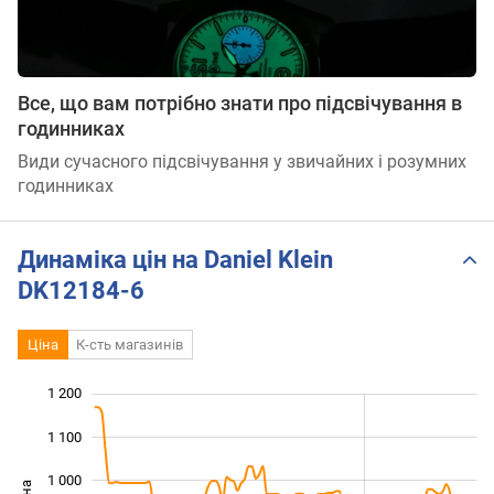
Все, що вам потрібно знати про підсвічування в
годинниках
Види сучасного підсвічування у звичайних і розумних
годинниках
Динаміка цін на Daniel Klein
DK12184-6
Ціна
К-сть магазинів
1 200
 300
400
500
1 100
1 000