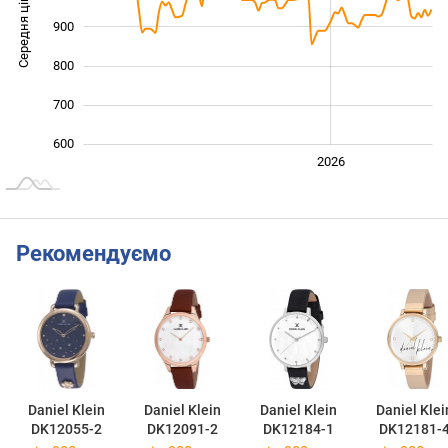
Середня ціна
900
1 000
800
700
600
2024
2025
2028
2026
L
Рекомендуємо
Daniel Klein
Daniel Klein
Daniel Klein
Daniel Klei
DK12055-2
DK12091-2
DK12184-1
DK12181-