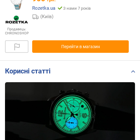
Rozetka.ua
З нами 7 років
(Київ)
Продавець:
CHRONOSHOP
Перейти в магазин
Корисні статті