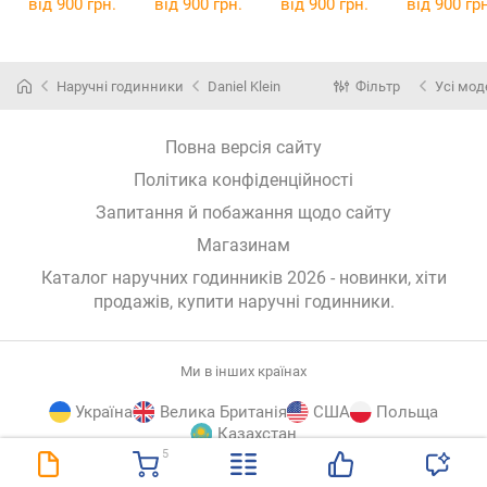
від 900 грн.
від 900 грн.
від 900 грн.
від 900 грн
Наручні годинники
Daniel Klein
Фільтр
Усі мод
Повна версія сайту
Політика конфіденційності
Запитання й побажання щодо сайту
Магазинам
Каталог наручних годинників 2026 - новинки, хіти
продажів,
купити наручні годинники
.
Ми в інших країнах
Україна
Велика Британія
США
Польща
Казахстан
5
E-