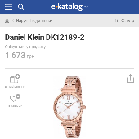
Наручні годинники
Фільтр
Шукали
раніше
Daniel Klein DK12189-2
Очікується у продажу
1 673
грн.
в порівняння
в список