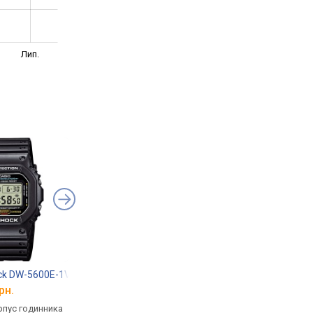
Лип.
ck DW-5600E-1V
Casio G-Shock GW-7900-1
Casio A-168WA-1
рн.
від 6 799 грн.
від 1 914 грн.
рпус годинника
кварцові, корпус годинника
кварцові, корпус го