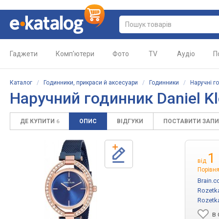
Гаджети
Комп'ютери
Фото
TV
Аудіо
П
Каталог
/
Годинники, прикраси й аксесуари
/
Годинники
/
Наручні г
Наручний годинник Daniel K
ДЕ КУПИТИ
ОПИС
ВІДГУКИ
ПОСТАВИТИ ЗАП
6
1
від
Порівня
Brain.c
Rozetk
Rozetk
в