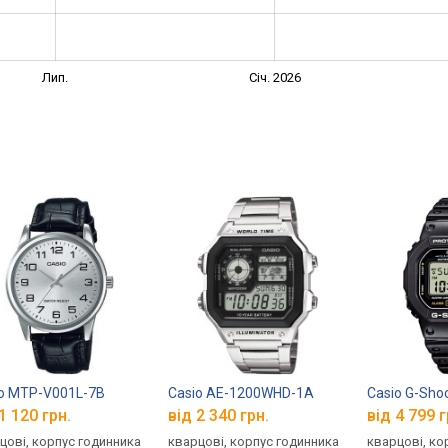
Лип.
Січ. 2026
o MTP-V001L-7B
Casio AE-1200WHD-1A
Casio G-Sho
1 120 грн.
від 2 340 грн.
від 4 799 г
цові, корпус годинника
кварцові, корпус годинника
кварцові, ко