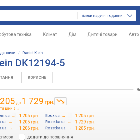
тільки наручні годинники
обутова техніка
Клімат
Дім
Дитячі товари
Авто
одинники
/
Daniel Klein
lein DK12194-5
ИТАННЯ
КОРИСНЕ
Я
 205
1 729
грн.
до
ти ціни
→
6
om.ua
→
1 205 грн.
Itbox.ua
→
1 205 грн.
a.ua
→
1 205 грн.
Rozetka.ua
→
1 729 грн.
a.ua
→
1 206 грн.
Rozetka.ua
→
1 205 грн.
 список
додати до порівняння