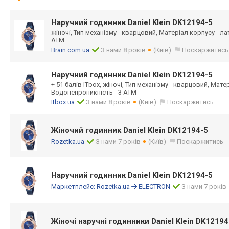
Наручний годинник Daniel Klein DK12194-5
жіночі, Тип механізму - кварцовий, Матеріал корпусу - л
АТМ
Brain.com.ua
З нами 8 років
(Київ)
Поскаржитись
Наручний годинник Daniel Klein DK12194-5
+ 51 балів ITbox, жіночі, Тип механізму - кварцовий, Мате
Водонепроникність - 3 АТМ
Itbox.ua
З нами 8 років
(Київ)
Поскаржитись
Жіночий годинник Daniel Klein DK12194-5
Rozetka.ua
З нами 7 років
(Київ)
Поскаржитись
Наручний годинник Daniel Klein DK12194-5
Маркетплейс:
Rozetka.ua
ELECTRON
З нами 7 років
Жіночі наручні годинники Daniel Klein DK12194