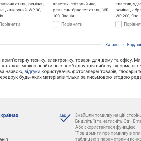
авіюча сталь, ремінець:
пластик, світовий час,
пластик, уда
нець шкіряний, WR 30,
ремінець: браслет сталь, WR
ремінець: бр
ія
100, Японія
WR 200, Япон
порівняти
порівняти
порівн
Каталог
/
Наручн
і комп'ютерну техніку, електроніку, товари для дому та офісу. Ми
В каталозі можна знайти всю необхідну для вибору інформацію
 за назвою,
відгуки
користувачів, фотогалереї товарів, глосарій те
Передрук будь-яких матеріалів тільки за письмовою згодою реда
 країнах
Знайшли помилку на цій сторінц
Виділіть її та натисніть Ctrl+Ente
Або скористайтеся функцією
"Повідомити про помилку в опис
анія
таблицею з параметрами конк