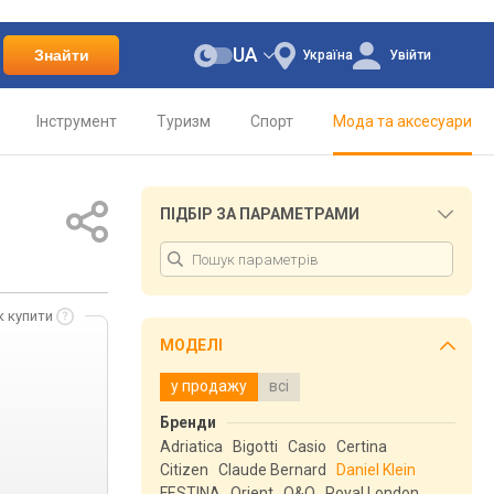
UA
Знайти
Україна
Увійти
Інструмент
Туризм
Спорт
Мода та аксесуари
ПІДБІР ЗА ПАРАМЕТРАМИ
к купити
МОДЕЛІ
у продажу
всі
Бренди
Adriatica
Bigotti
Casio
Certina
Citizen
Claude Bernard
Daniel Klein
FESTINA
Orient
Q&Q
Royal London