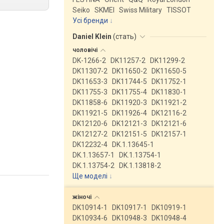
Seiko
SKMEI
Swiss Military
TISSOT
Усі бренди
Daniel Klein
(
стать
)
чоловічі
DK-1266-2
DK11257-2
DK11299-2
DK11307-2
DK11650-2
DK11650-5
DK11653-3
DK11744-5
DK11752-1
DK11755-3
DK11755-4
DK11830-1
DK11858-6
DK11920-3
DK11921-2
DK11921-5
DK11926-4
DK12116-2
DK12120-6
DK12121-3
DK12121-6
DK12127-2
DK12151-5
DK12157-1
DK12232-4
DK.1.13645-1
DK.1.13657-1
DK.1.13754-1
DK.1.13754-2
DK.1.13818-2
Ще моделі
↓
жіночі
DK10914-1
DK10917-1
DK10919-1
DK10934-6
DK10948-3
DK10948-4