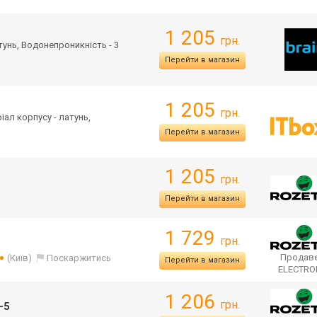
1 205
грн.
атунь, Водонепроникність - 3
Перейти в магазин
1 205
грн.
ріал корпусу - латунь,
Перейти в магазин
1 205
грн.
Перейти в магазин
1 729
грн.
Продаве
(Київ)
Поскаржитись
Перейти в магазин
ELECTR
1 206
грн.
-5