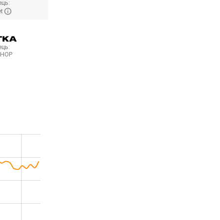
ць:
et
ць:
SHOP