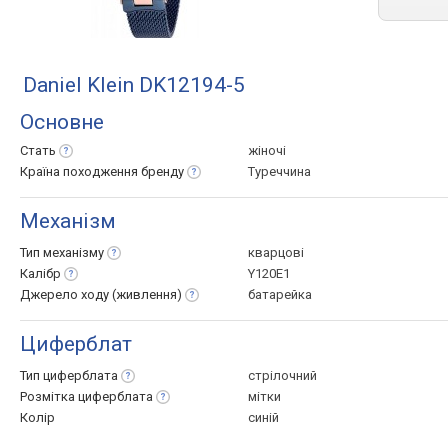
Daniel Klein DK12194-5
Основне
Стать
жіночі
Країна походження
бренду
Туреччина
Механізм
Тип
механізму
кварцові
Калібр
Y120E1
Джерело ходу
(живлення)
батарейка
Циферблат
Тип
циферблата
стрілочний
Розмітка
циферблата
мітки
Колір
синій