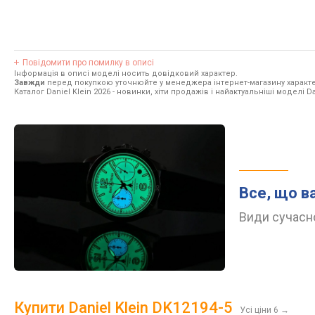
Повідомити про помилку в описі
Інформація в описі моделі носить довідковий характер.
Завжди
перед покупкою уточнюйте у менеджера інтернет-магазину характе
Каталог Daniel Klein 2026
- новинки, хіти продажів і найактуальніші моделі Dan
Все, що в
Види сучасно
Купити Daniel Klein DK12194-5
Усі ціни 6
→