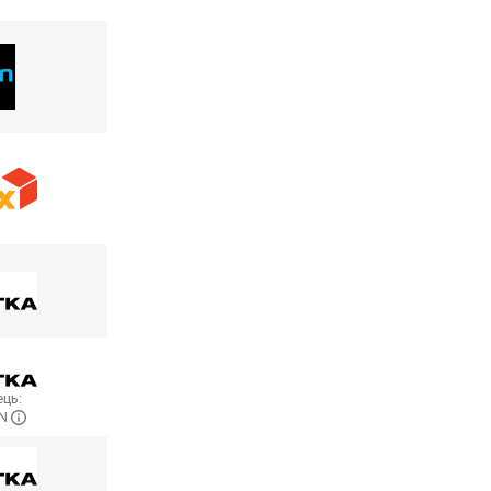
ць:
ON