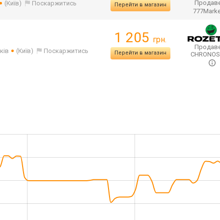
Продаве
(Київ)
Поскаржитись
Перейти в магазин
777Mark
1 205
грн.
Продаве
ків
(Київ)
Поскаржитись
Перейти в магазин
CHRONO