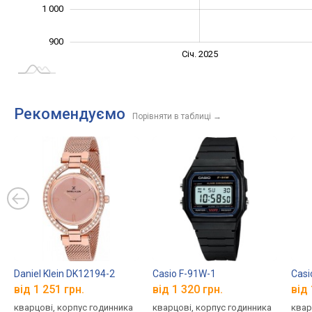
1 000
900
Січ. 2027
Лип.
Січ. 2025
L
Рекомендуємо
Порівняти в таблиці
→
Daniel Klein DK12194-2
Casio F-91W-1
Casi
від 1 251 грн.
від 1 320 грн.
від 
кварцові, корпус годинника
кварцові, корпус годинника
квар