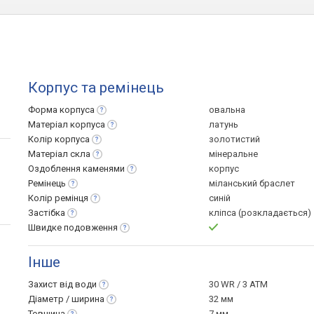
Корпус та ремінець
Форма
корпуса
овальна
Матеріал
корпуса
латунь
Колір
корпуса
золотистий
Матеріал
скла
мінеральне
Оздоблення
каменями
корпус
Ремінець
міланський браслет
Колір
ремінця
синій
Застібка
кліпса (розкладається)
Швидке
подовження
Інше
Захист від
води
30 WR / 3 ATM
Діаметр /
ширина
32 мм
Товщина
7 мм