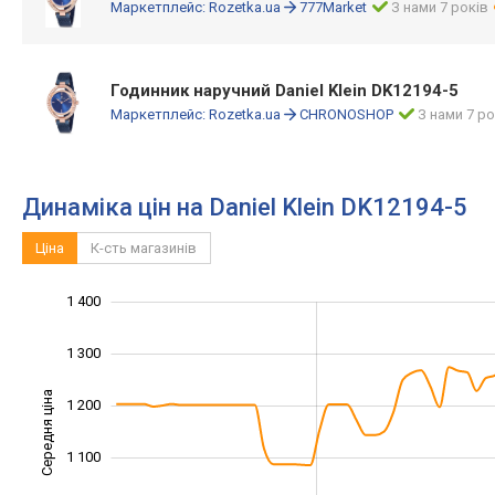
Маркетплейс:
Rozetka.ua
777Market
З нами 7 років
Годинник наручний Daniel Klein DK12194-5
Маркетплейс:
Rozetka.ua
CHRONOSHOP
З нами 7 ро
Динаміка цін на Daniel Klein DK12194-5
Ціна
К-сть магазинів
1 050
1 500
850
950
800
700
1 400
1 300
Середня ціна
1 200
1 000
1 100