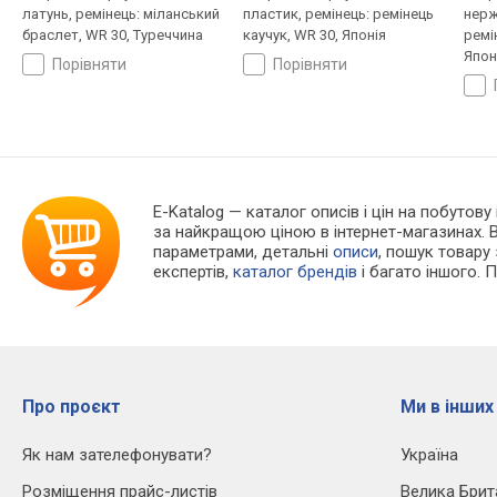
латунь, ремінець: міланський
пластик, ремінець: ремінець
нерж
браслет, WR 30, Туреччина
каучук, WR 30, Японія
ремі
Япон
порівняти
порівняти
E-Katalog
— каталог описів і цін на побутову 
за найкращою ціною в інтернет-магазинах. 
параметрами, детальні
описи
, пошук товару
експертів,
каталог брендів
і багато іншого. 
Про проєкт
Ми в інших
Як нам зателефонувати?
Україна
Розміщення прайс-листів
Велика Брит