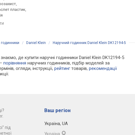
розахист,
пластик, ударозахист,
пластик, ремінець: б
аслет пластик,
сонячна батарея, фази
сталь, WR 30, Японія
ія
місяця, світовий час,
порівняти
ремінець: ремінець каучук,
яти
порівняти
WR 200, Японія
і годинники
/
Daniel Klein
/
Наручний годинник Daniel Klein DK12194-5
 знаємо, де купити наручні годинники Daniel Klein DK12194-5
 —
порівняння
наручних годинників, підбір моделей за
рмінів, огляди, інструкції,
рейтинг
товарів,
рекомендації
кції.
Ваш регіон
і?
r.
Україна
,
UA
і" під
ретної
Україна