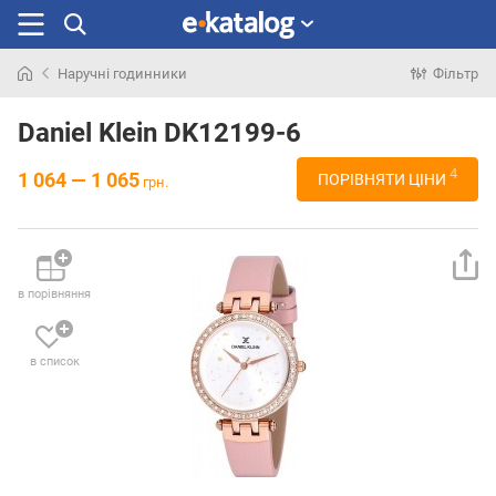
Наручні годинники
Фільтр
Шукали
раніше
Daniel Klein DK12199-6
4
1 064 — 1 065
ПОРІВНЯТИ ЦІНИ
грн.
в порівняння
в список