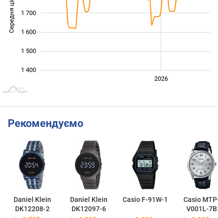
Середня ціна
1 700
1 400
1 600
1 500
1 400
2024
2025
2028
2026
L
Рекомендуємо
Daniel Klein
Daniel Klein
Casio F-91W-1
Casio MTP
DK12208-2
DK12097-6
V001L-7B