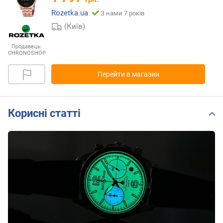
Rozetka.ua
З нами 7 років
(Київ)
Продавець:
CHRONOSHOP
Перейти в магазин
Корисні статті