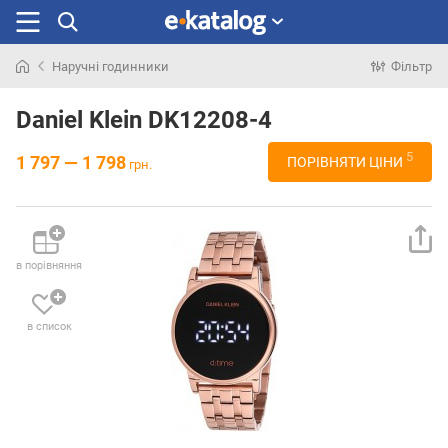
Наручні годинники
Фільтр
Шукали
раніше
Daniel Klein DK12208-4
5
1 797 — 1 798
ПОРІВНЯТИ ЦІНИ
грн.
в порівняння
в список