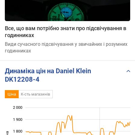
Все, що вам потрібно знати про підсвічування в
годинниках
Види сучасного підсвічування у звичайних і розумних
годинниках
Динаміка цін на Daniel Klein
DK12208-4
Ціна
К-сть магазинів
2 000
 200
 300
 100
1 900
1 800