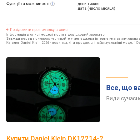
Функції та
можливості
день тижня
дата (число місяця)
Повідомити про помилку в описі
Інформація в описі моделі носить довідковий характер.
Завжди
перед покупкою уточнюйте у менеджера інтернет-магазину характе
Каталог Daniel Klein 2026
- новинки, хіти продажів і найактуальніші моделі Dan
Все, що в
Види сучасно
Купити Daniel Klein DK12214-2