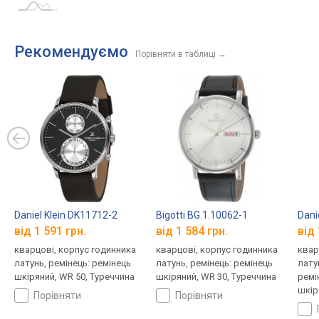
Рекомендуємо
Порівняти в таблиці
→
Daniel Klein DK11712-2
Bigotti BG.1.10062-1
Dani
від 1 591 грн.
від 1 584 грн.
від 
кварцові, корпус годинника
кварцові, корпус годинника
квар
латунь, ремінець: ремінець
латунь, ремінець: ремінець
лату
шкіряний, WR 50, Туреччина
шкіряний, WR 30, Туреччина
ремі
шкір
порівняти
порівняти