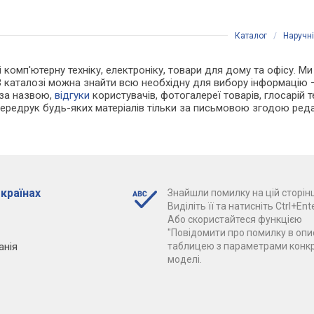
Каталог
/
Наручн
і комп'ютерну техніку, електроніку, товари для дому та офісу. Ми
В каталозі можна знайти всю необхідну для вибору інформацію
 за назвою,
відгуки
користувачів, фотогалереї товарів, глосарій те
Передрук будь-яких матеріалів тільки за письмовою згодою реда
 країнах
Знайшли помилку на цій сторінц
Виділіть її та натисніть Ctrl+Ente
Або скористайтеся функцією
"Повідомити про помилку в опис
анія
таблицею з параметрами конк
моделі.