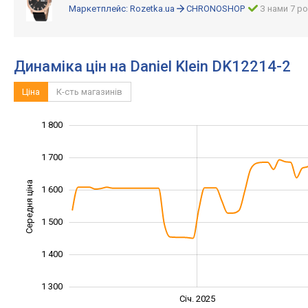
Маркетплейс:
Rozetka.ua
CHRONOSHOP
З нами 7 ро
Динаміка цін на Daniel Klein DK12214-2
Ціна
К-сть магазинів
1 800
1 100
1 200
1 900
1 700
Середня ціна
1 600
1 300
1 500
1 400
1 300
Січ. 2027
Лип.
Січ. 2025
L