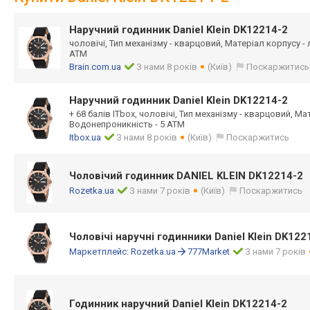
Наручний годинник Daniel Klein DK12214-2
чоловічі, Тип механізму - кварцовий, Матеріал корпусу -
ATM
Brain.com.ua
З нами 8 років
(Київ)
Поскаржитись
Наручний годинник Daniel Klein DK12214-2
+ 68 балів ITbox, чоловічі, Тип механізму - кварцовий, Ма
Водонепроникність - 5 ATM
Itbox.ua
З нами 8 років
(Київ)
Поскаржитись
Чоловічий годинник DANIEL KLEIN DK12214-2
Rozetka.ua
З нами 7 років
(Київ)
Поскаржитись
Чоловічі наручні годинники Daniel Klein DK122
Маркетплейс:
Rozetka.ua
777Market
З нами 7 років
Годинник наручний Daniel Klein DK12214-2