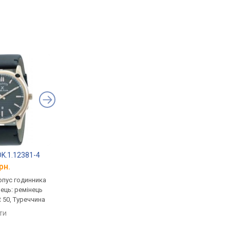
 DK.1.12381-4
Daniel Klein DK11355-5
Daniel Klein DK1221
рн.
від 1 579 грн.
від 1 572 грн.
рпус годинника
кварцові, корпус годинника
кварцові, корпус го
нець: ремінець
латунь, ремінець: ремінець
латунь, ремінець: ре
 50, Туреччина
шкіряний, WR 50, Туреччина
шкіряний, WR 50, Тур
яти
порівняти
порівняти