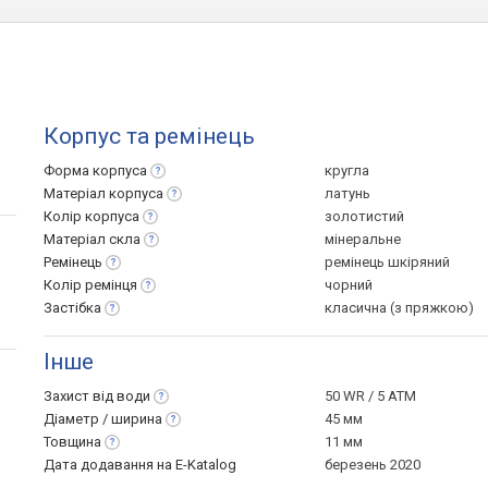
Корпус та ремінець
Форма
корпуса
кругла
Матеріал
корпуса
латунь
Колір
корпуса
золотистий
Матеріал
скла
мінеральне
Ремінець
ремінець шкіряний
Колір
ремінця
чорний
Застібка
класична (з пряжкою)
Інше
Захист від
води
50 WR / 5 ATM
Діаметр /
ширина
45 мм
Товщина
11 мм
Дата додавання на E-Katalog
березень 2020