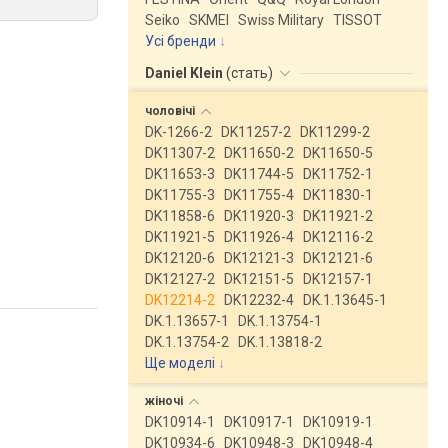
Seiko
SKMEI
Swiss Military
TISSOT
Усі бренди
Daniel Klein
(
стать
)
чоловічі
DK-1266-2
DK11257-2
DK11299-2
DK11307-2
DK11650-2
DK11650-5
DK11653-3
DK11744-5
DK11752-1
DK11755-3
DK11755-4
DK11830-1
DK11858-6
DK11920-3
DK11921-2
DK11921-5
DK11926-4
DK12116-2
DK12120-6
DK12121-3
DK12121-6
DK12127-2
DK12151-5
DK12157-1
DK12214-2
DK12232-4
DK.1.13645-1
DK.1.13657-1
DK.1.13754-1
DK.1.13754-2
DK.1.13818-2
Ще моделі
↓
жіночі
DK10914-1
DK10917-1
DK10919-1
DK10934-6
DK10948-3
DK10948-4