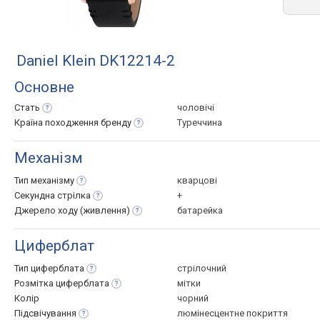
Daniel Klein DK12214-2
Основне
Стать
чоловічі
Країна походження
бренду
Туреччина
Механізм
Тип
механізму
кварцові
Секундна
стрілка
+
Джерело ходу
(живлення)
батарейка
Циферблат
Тип
циферблата
стрілочний
Розмітка
циферблата
мітки
Колір
чорний
Підсвічування
люмінесцентне покриття