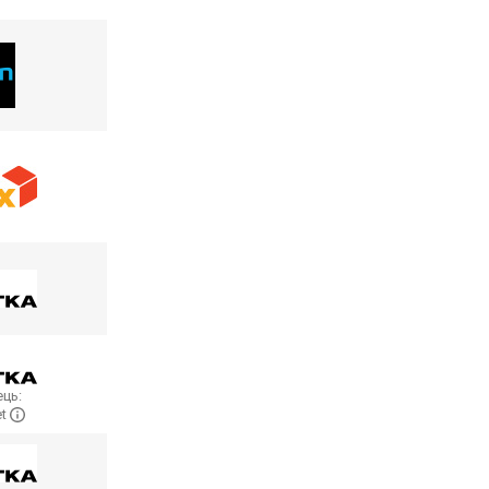
ць:
et