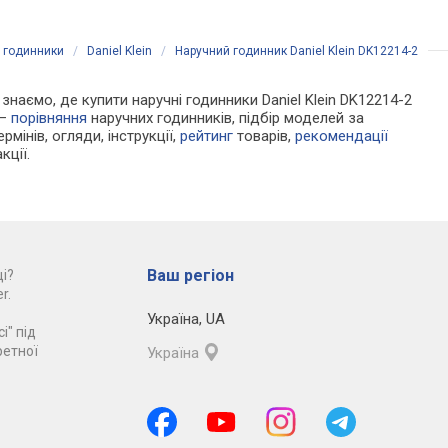
і годинники
/
Daniel Klein
/
Наручний годинник Daniel Klein DK12214-2
 знаємо, де купити наручні годинники Daniel Klein DK12214-2
 —
порівняння
наручних годинників, підбір моделей за
рмінів, огляди, інструкції,
рейтинг
товарів,
рекомендації
кції.
Ваш регіон
і?
r.
Україна
,
UA
і" під
ретної
Україна