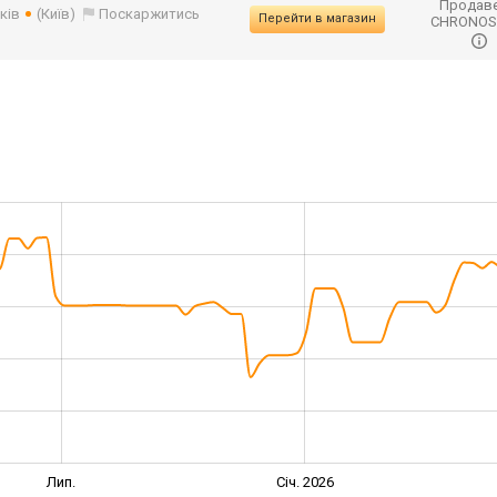
Продаве
ків
(Київ)
Поскаржитись
Перейти в магазин
CHRONO
Лип.
Січ. 2026