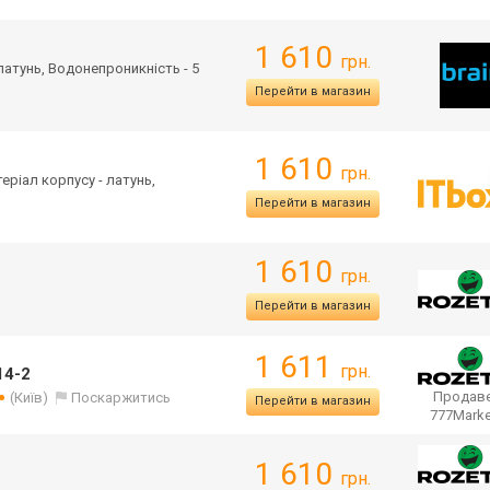
1 610
грн.
 латунь, Водонепроникність - 5
Перейти в магазин
1 610
грн.
теріал корпусу - латунь,
Перейти в магазин
1 610
грн.
Перейти в магазин
1 611
грн.
14-2
Продаве
(Київ)
Поскаржитись
Перейти в магазин
777Mark
1 610
грн.