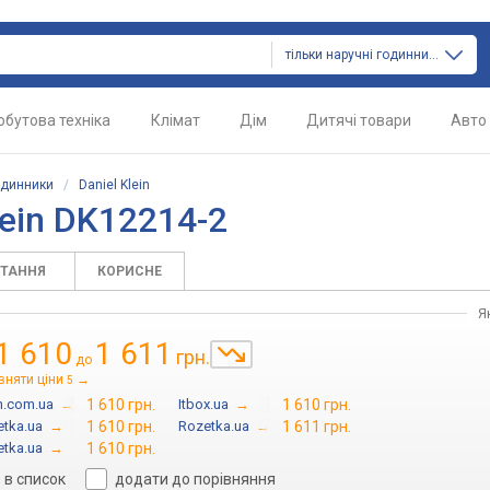
тільки наручні годинники
обутова техніка
Клімат
Дім
Дитячі товари
Авто
одинники
/
Daniel Klein
lein DK12214-2
ИТАННЯ
КОРИСНЕ
Я
1 610
1 611
грн.
до
вняти ціни
→
5
n.com.ua
→
1 610 грн.
Itbox.ua
→
1 610 грн.
tka.ua
→
1 610 грн.
Rozetka.ua
→
1 611 грн.
tka.ua
→
1 610 грн.
в список
додати до порівняння