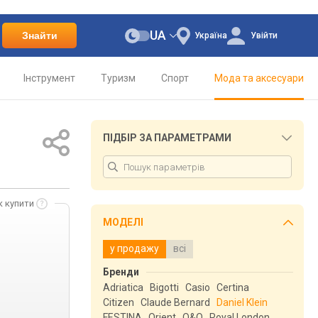
UA
Знайти
Україна
Увійти
Інструмент
Туризм
Спорт
Мода та аксесуари
ПІДБІР ЗА ПАРАМЕТРАМИ
к купити
МОДЕЛІ
у продажу
всі
Бренди
Adriatica
Bigotti
Casio
Certina
Citizen
Claude Bernard
Daniel Klein
FESTINA
Orient
Q&Q
Royal London