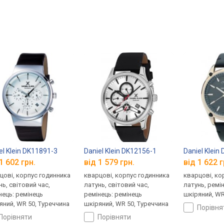
el Klein DK11891-3
Daniel Klein DK12156-1
Daniel Klein
1 602 грн.
від 1 579 грн.
від 1 622 г
цові, корпус годинника
кварцові, корпус годинника
кварцові, ко
нь, світовий час,
латунь, світовий час,
латунь, ремі
нець: ремінець
ремінець: ремінець
шкіряний, WR
яний, WR 50, Туреччина
шкіряний, WR 50, Туреччина
порівн
порівняти
порівняти