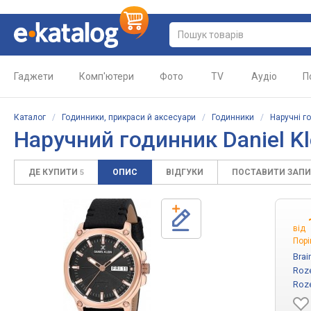
Гаджети
Комп'ютери
Фото
TV
Аудіо
П
Каталог
/
Годинники, прикраси й аксесуари
/
Годинники
/
Наручні г
Наручний годинник Daniel K
ДЕ КУПИТИ
ОПИС
ВІДГУКИ
ПОСТАВИТИ ЗАП
5
від
Порі
Brai
Roze
Roze