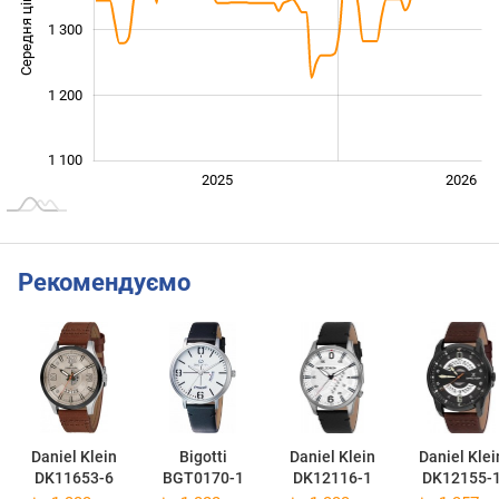
Середня ціна
1 300
1 100
1 200
1 100
2024
2027
2025
2026
L
Рекомендуємо
Daniel Klein
Bigotti
Daniel Klein
Daniel Klei
DK11653-6
BGT0170-1
DK12116-1
DK12155-