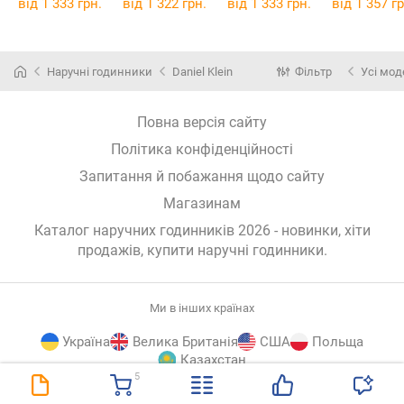
від 1 333 грн.
від 1 322 грн.
від 1 333 грн.
від 1 357 гр
Наручні годинники
Daniel Klein
Фільтр
Усі мод
Повна версія сайту
Політика конфіденційності
Запитання й побажання щодо сайту
Магазинам
Каталог наручних годинників 2026 - новинки, хіти
продажів,
купити наручні годинники
.
Ми в інших країнах
Україна
Велика Британія
США
Польща
Казахстан
5
E-