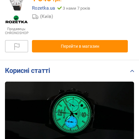
Rozetka.ua
З нами 7 років
(Київ)
Продавець:
CHRONOSHOP
Перейти в магазин
Корисні статті