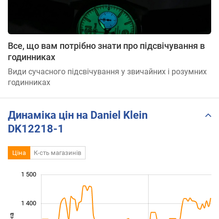
Все, що вам потрібно знати про підсвічування в
годинниках
Види сучасного підсвічування у звичайних і розумних
годинниках
Динаміка цін на Daniel Klein
DK12218-1
Ціна
К-сть магазинів
1 500
 000
 050
 150
 250
 350
 600
900
1 400