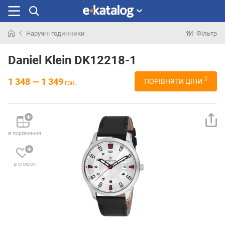
Наручні годинники
Фільтр
Шукали
раніше
Daniel Klein DK12218-1
5
1 348 — 1 349
ПОРІВНЯТИ ЦІНИ
грн.
в порівняння
в список