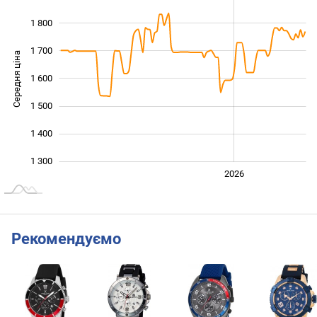
1 800
1 700
Середня ціна
1 600
1 300
1 500
1 400
1 300
2024
2025
2028
2026
L
Рекомендуємо