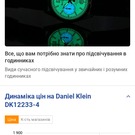
Все, що вам потрібно знати про підсвічування в
годинниках
Види сучасного підсвічування у звичайних і розумних
годинниках
Динаміка цін на Daniel Klein
DK12233-4
Ціна
К-сть магазинів
1 900
 100
 200
 000