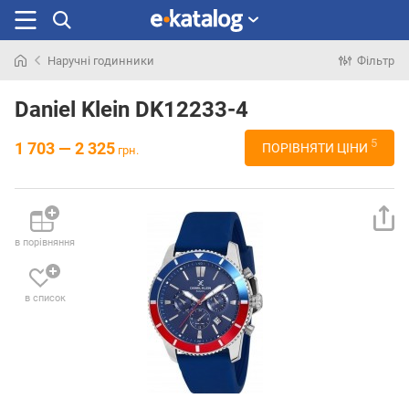
Наручні годинники
Фільтр
Шукали
раніше
Daniel Klein DK12233-4
5
1 703 — 2 325
ПОРІВНЯТИ ЦІНИ
грн.
в порівняння
в список