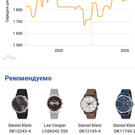
Середня ціна
1 800
1 500
1 700
1 600
1 500
2024
2027
2025
2026
L
Рекомендуємо
Daniel Klein
Lee Cooper
Daniel Klein
Daniel Klei
DK12243-4
LC06342.550
DK12165-4
DK11743-