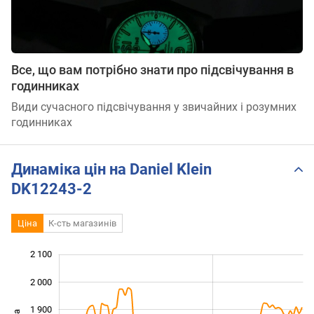
Все, що вам потрібно знати про підсвічування в
годинниках
Види сучасного підсвічування у звичайних і розумних
годинниках
Динаміка цін на Daniel Klein
DK12243-2
Ціна
К-сть магазинів
2 100
 300
 400
 200
2 000
1 900