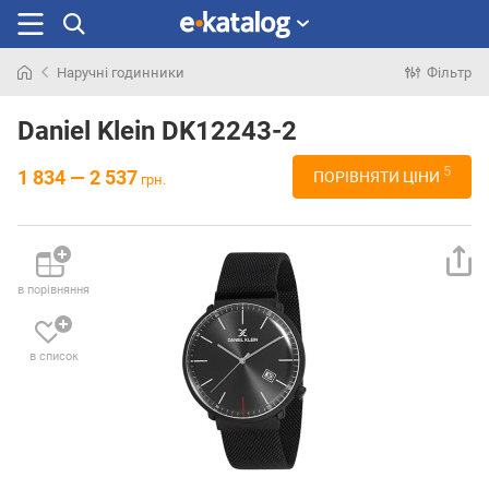
Наручні годинники
Фільтр
Шукали
раніше
Daniel Klein DK12243-2
5
1 834 — 2 537
ПОРІВНЯТИ ЦІНИ
грн.
в порівняння
в список