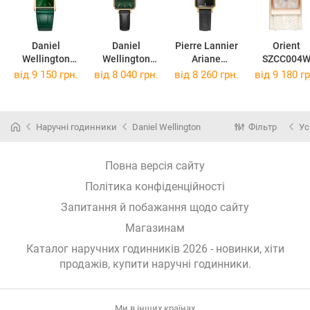
Daniel
Daniel
Pierre Lannier
Orient
Wellington
Wellington
Ariane
SZCC004
Bound
DW00100439
006L533
від 9 150 грн.
від 8 040 грн.
від 8 260 грн.
від 9 180 гр
DW00100694
Наручні годинники
Daniel Wellington
Фільтр
Ус
Повна версія сайту
Політика конфіденційності
Запитання й побажання щодо сайту
Магазинам
Каталог наручних годинників 2026 - новинки, хіти
продажів,
купити наручні годинники
.
Ми в інших країнах