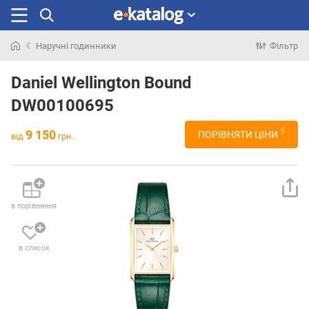
Наручні годинники
Фільтр
Шукали
раніше
Daniel Wellington Bound
DW00100695
5
9 150
ПОРІВНЯТИ ЦІНИ
від
грн.
в порівняння
в список