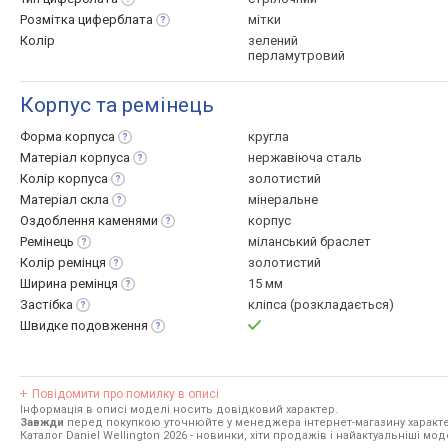
Розмітка
циферблата
мітки
Колір
зелений
перламутровий
Корпус та ремінець
Форма
корпуса
кругла
Матеріал
корпуса
нержавіюча сталь
Колір
корпуса
золотистий
Матеріал
скла
мінеральне
Оздоблення
каменями
корпус
Ремінець
міланський браслет
Колір
ремінця
золотистий
Ширина
ремінця
15 мм
Застібка
кліпса (розкладається)
Швидке
подовження
Повідомити про помилку в описі
Інформація в описі моделі носить довідковий характер.
Завжди
перед покупкою уточнюйте у менеджера інтернет-магазину характе
Каталог Daniel Wellington 2026
- новинки, хіти продажів і найактуальніші моде