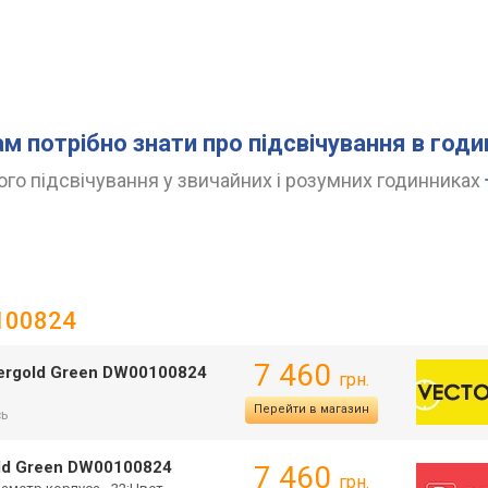
ам потрібно знати про підсвічування в год
го підсвічування у звичайних і розумних годинниках
0100824
7 460
Evergold Green DW00100824
грн.
Перейти в магазин
сь
gold Green DW00100824
7 460
грн.