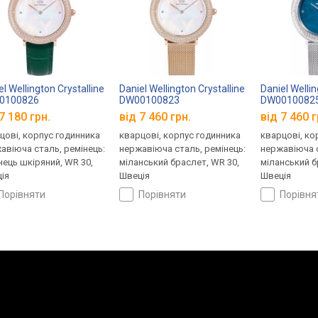
el Wellington Crystalline
Daniel Wellington Crystalline
Daniel Wellin
0100826
DW00100823
DW0010082
7 180 грн.
від 7 460 грн.
від 7 460 г
цові, корпус годинника
кварцові, корпус годинника
кварцові, ко
авіюча сталь, ремінець:
нержавіюча сталь, ремінець:
нержавіюча с
нець шкіряний, WR 30,
міланський браслет, WR 30,
міланський б
ія
Швеція
Швеція
порівняти
порівняти
порівн