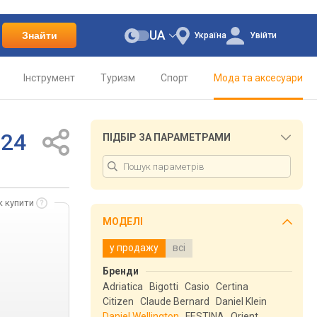
UA
Знайти
Україна
Увійти
Інструмент
Туризм
Спорт
Мода та аксесуари
824
ПІДБІР ЗА ПАРАМЕТРАМИ
к купити
МОДЕЛІ
у продажу
всі
Бренди
Adriatica
Bigotti
Casio
Certina
Citizen
Claude Bernard
Daniel Klein
Daniel Wellington
FESTINA
Orient