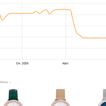
Січ. 2026
Квіт.
аблиці
→