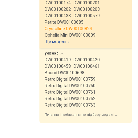
DW00100174
DW00100201
DW00100202
DW00100203
DW00100433
DW00100579
Petite DW00100685
Crystalline DW00100824
Ophelia Mini DW00100809
Ще моделі
↓
унісекс
DW00100419
DW00100420
DW00100458
DW00100461
Bound DW00100698
Retro Digital DW00100759
Retro Digital DW00100760
Retro Digital DW00100761
Retro Digital DW00100762
Retro Digital DW00100763
Питання і побажання по підбору моделі →