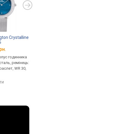
gton Crystalline
5
рн.
рпус годинника
таль, ремінець:
раслет, WR 30,
яти