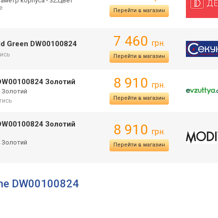
иаметр корпуса - 32;Цвет
ще
Перейти в магазин
7 460
грн.
gold Green DW00100824
ись
Перейти в магазин
8 910
 3 DW00100824 Золотий
грн.
24 Золотий
Перейти в магазин
тись
 3 DW00100824 Золотий
8 910
грн.
24 Золотий
Перейти в магазин
lline DW00100824