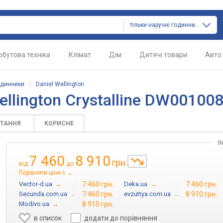
тільки наручні годинники
обутова техніка
Клімат
Дім
Дитячі товари
Авто
одинники
/
Daniel Wellington
ellington Crystalline DW00100
ИТАННЯ
КОРИСНЕ
Я
7 460
8 910
грн.
від
до
Порівняти ціни
→
5
Vector-d.ua
→
7 460 грн.
Deka.ua
→
7 460 грн.
Secunda.com.ua
→
7 460 грн.
evzuttya.com.ua
→
8 910 грн.
Modivo.ua
→
8 910 грн.
в список
додати до порівняння