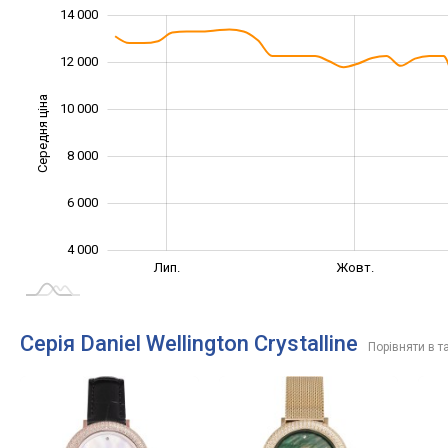
14 000
16 000
2 000
0
12 000
Середня ціна
10 000
10 000
8 000
6 000
4 000
Жовт.
Трав.
Квіт.
Вер.
Лип.
Жовт.
L
Серія Daniel Wellington Crystalline
Порівняти в т