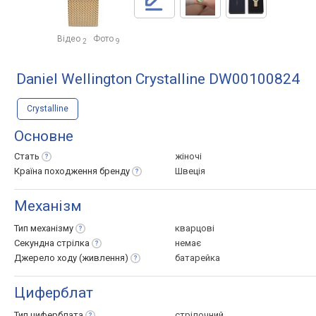
Відео
Фото
2
9
Daniel Wellington Crystalline DW00100824
Crystalline
Основне
Стать
жіночі
Країна походження
бренду
Швеція
Механізм
Тип
механізму
кварцові
Секундна
стрілка
немає
Джерело ходу
(живлення)
батарейка
Циферблат
Тип
циферблата
стрілочний