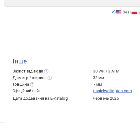
$411
Інше
Захист від
води
30 WR / 3 ATM
Діаметр /
ширина
32 мм
Товщина
7 мм
Офіційний сайт
danielwellington.com
Дата додавання на E-Katalog
червень 2025