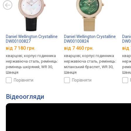
Daniel Wellington Crystalline
Daniel Wellington Crystalline
Dani
DW00100827
DW00100824
DW0
від 7 180 грн.
від 7 460 грн.
від 
кварцові, корпус годинника
кварцові, корпус годинника
квар
нержавіюча сталь, ремінець:
нержавіюча сталь, ремінець:
нерж
ремінець шкіряний, WR 30,
міланський браслет, WR 30,
ремі
Швеція
Швеція
Швец
порівняти
порівняти
Відеоогляди