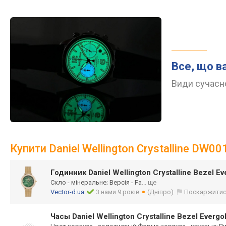
Все, що в
Види сучасно
Купити Daniel Wellington Crystalline DW0
Годинник Daniel Wellington Crystalline Bezel 
Скло - мінеральне; Версія - Fa
... ще
Vector-d.ua
З нами 9 років
(Дніпро)
Поскаржити
Часы Daniel Wellington Crystalline Bezel Ever