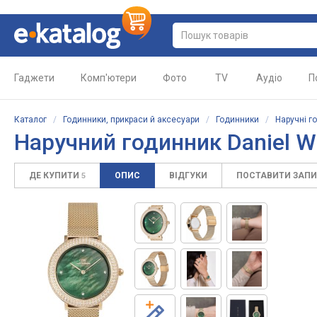
Гаджети
Комп'ютери
Фото
TV
Аудіо
П
Каталог
/
Годинники, прикраси й аксесуари
/
Годинники
/
Наручні г
Наручний годинник
Daniel W
ДЕ КУПИТИ
ОПИС
ВІДГУКИ
ПОСТАВИТИ ЗАП
5