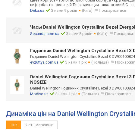
Цвет корпуса - золотистый;Форм
а корпуса - круглые;Д
циферблата - зеленый;Тип индикации - аналоговый;С
... 
Deka.ua
З нами 9 років
(Київ)
Поскаржитись
Часы Daniel Wellington Crystalline Bezel Ever
Secunda.com.ua
З нами 8 років
(Київ)
Поскаржит
Годинник Daniel Wellington Crystalline Bezel
Годинник Daniel Wellington Crystalline Bezel 3 DW001008
evzuttya.com.ua
З нами 1 рік
(Польща)
Поскаржи
Daniel Wellington Годинник Crystalline Bezel
NOSIZE
Daniel Wellington Годинник Crystalline Bezel 3 DW001008
Modivo.ua
З нами 1 рік
(Польща)
Поскаржитись
Динаміка цін на Daniel Wellington Crysta
Ціна
К-сть магазинів