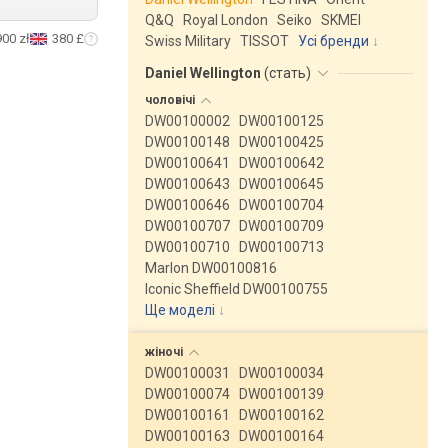
Q&Q
Royal London
Seiko
SKMEI
900 zł
380 £
Swiss Military
TISSOT
Усі бренди
Daniel Wellington
(
стать
)
чоловічі
DW00100002
DW00100125
DW00100148
DW00100425
DW00100641
DW00100642
DW00100643
DW00100645
DW00100646
DW00100704
DW00100707
DW00100709
DW00100710
DW00100713
Marlon DW00100816
Iconic Sheffield DW00100755
Ще моделі
↓
жіночі
DW00100031
DW00100034
DW00100074
DW00100139
DW00100161
DW00100162
DW00100163
DW00100164