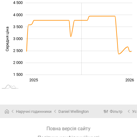
4 500
 000
 000
500
0
4 000
3 500
Середня ціна
3 000
1 000
2 500
2 000
1 500
Січ. 2025
Лип.
2027
2025
2026
L
Наручні годинники
Daniel Wellington
Фільтр
Ус
Повна версія сайту