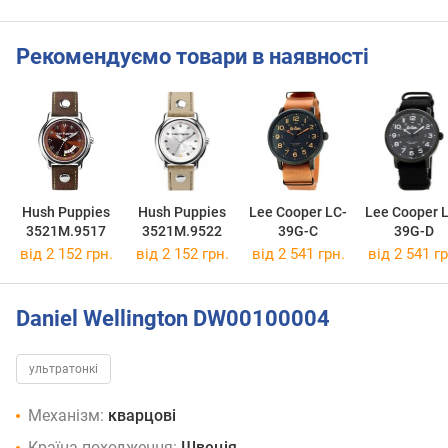
Рекомендуємо товари в наявності
Hush Puppies
Hush Puppies
Lee Cooper LC-
Lee Cooper 
3521M.9517
3521M.9522
39G-C
39G-D
від 2 152 грн.
від 2 152 грн.
від 2 541 грн.
від 2 541 гр
Daniel Wellington DW00100004
ультратонкі
Механізм:
кварцові
Країна походження:
Швеція