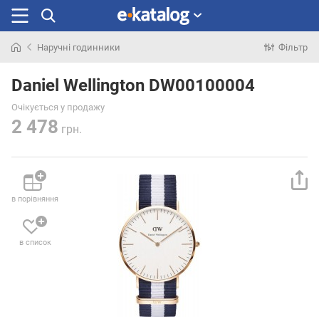
Наручні годинники
Фільтр
Шукали
раніше
Daniel Wellington DW00100004
Очікується у продажу
2 478
грн.
в порівняння
в список