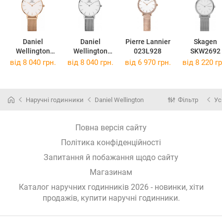
Daniel
Daniel
Pierre Lannier
Skagen
Wellington
Wellington
023L928
SKW2692
DW00100219
DW00100220
від 8 040 грн.
від 8 040 грн.
від 6 970 грн.
від 8 220 гр
Наручні годинники
Daniel Wellington
Фільтр
Ус
Повна версія сайту
Політика конфіденційності
Запитання й побажання щодо сайту
Магазинам
Каталог наручних годинників 2026 - новинки, хіти
продажів,
купити наручні годинники
.