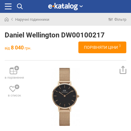
Наручні годинники
Фільтр
Шукали
раніше
Daniel Wellington DW00100217
3
8 040
ПОРІВНЯТИ ЦІНИ
від
грн.
в порівняння
в список