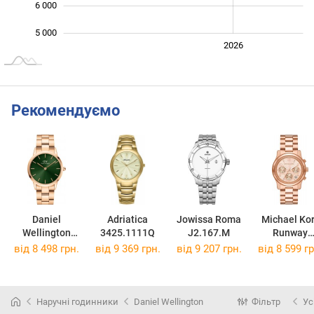
6 000
5 000
2024
2025
2028
2026
L
Рекомендуємо
Daniel
Adriatica
Jowissa Roma
Michael Ko
Wellington
3425.1111Q
J2.167.M
Runway
DW00100419
MK7324
від 8 498 грн.
від 9 369 грн.
від 9 207 грн.
від 8 599 гр
Наручні годинники
Daniel Wellington
Фільтр
Ус