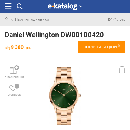
Наручні годинники
Фільтр
Шукали
раніше
Daniel Wellington DW00100420
5
9 380
ПОРІВНЯТИ ЦІНИ
від
грн.
в порівняння
в список