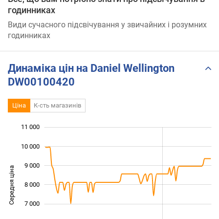
годинниках
Види сучасного підсвічування у звичайних і розумних
годинниках
Динаміка цін на Daniel Wellington
DW00100420
Ціна
К-сть магазинів
11 000
 000
 000
 000
10 000
9 000
Середня ціна
8 000
10 000
7 000