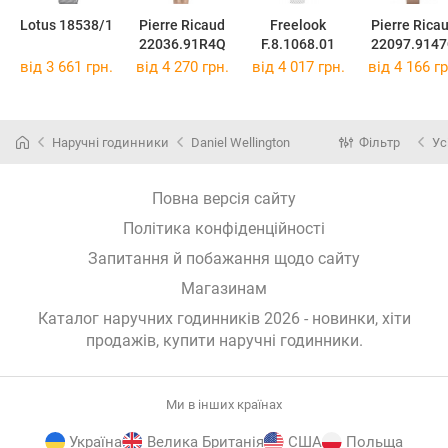
Lotus 18538/1
Pierre Ricaud
Freelook
Pierre Rica
22036.91R4Q
F.8.1068.01
22097.914
від 3 661 грн.
від 4 270 грн.
від 4 017 грн.
від 4 166 гр
Наручні годинники
Daniel Wellington
Фільтр
Ус
Повна версія сайту
Політика конфіденційності
Запитання й побажання щодо сайту
Магазинам
Каталог наручних годинників 2026 - новинки, хіти
продажів,
купити наручні годинники
.
Ми в інших країнах
Україна
Велика Британія
США
Польща