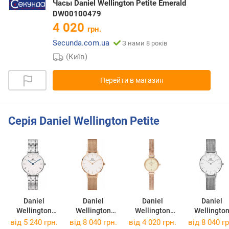
Часы Daniel Wellington Petite Emerald
DW00100479
4 020
грн.
Secunda.com.ua
З нами 8 років
(Київ)
Перейти в магазин
Серія Daniel Wellington Petite
Daniel
Daniel
Daniel
Daniel
Wellington
Wellington
Wellington
Wellingto
Petite
DW00100219
Petite Mini
DW0010022
від 5 240 грн.
від 8 040 грн.
від 4 020 грн.
від 8 040 гр