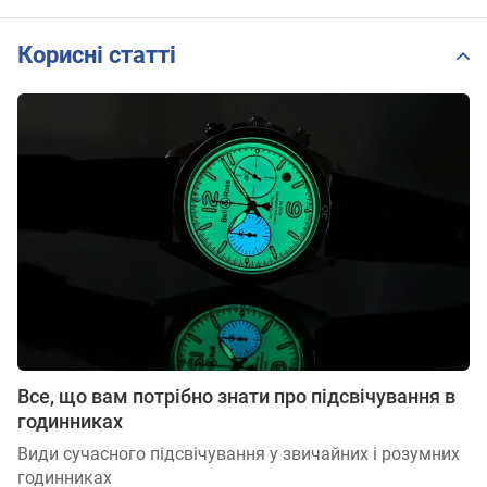
DW00100685
DW00100741
Корисні статті
Все, що вам потрібно знати про підсвічування в
годинниках
Види сучасного підсвічування у звичайних і розумних
годинниках