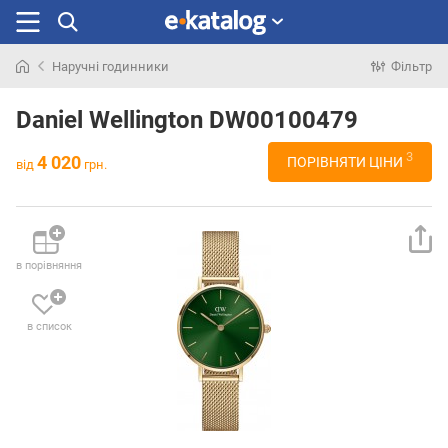
Наручні годинники
Фільтр
Шукали
раніше
Daniel Wellington DW00100479
3
4 020
ПОРІВНЯТИ ЦІНИ
від
грн.
в порівняння
в список