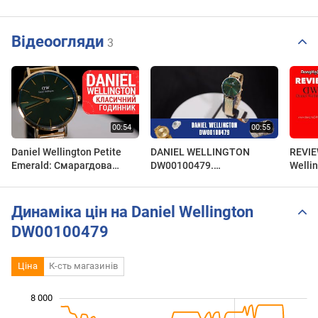
Відеоогляди
3
Daniel Wellington Petite
DANIEL WELLINGTON
REVIE
Emerald: Смарагдова
DW00100479.
Welli
Елегантність у Золоті
Обзор\Review by
Size 
DW00100479 | Короткий
secunda.com.ua
24H L
огляд DEKA
HÃNG
Динаміка цін на Daniel Wellington
DW00100479
Ціна
К-сть магазинів
 000
 000
 000
 000
 000
 000
8 000