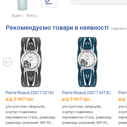
Відео
Фото
1
6
Рекомендуємо товари в наявності
Наручні г
Pierre Ricaud 22017.5213Q
Pierre Ricaud 22017.5413Q
Pier
від 3 667 грн.
від 3 667 грн.
від 
ультратонкі, кварцові,
ультратонкі, кварцові,
ульт
корпус годинника
корпус годинника
корп
нержавіюча сталь, ремінець:
нержавіюча сталь, ремінець:
нерж
ремінець шкіряний, WR 30,
ремінець шкіряний, WR 30,
ремі