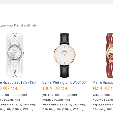
одинники Daniel Wellington
→
re Ricaud 22017.5713Q
Daniel Wellington DW00100174
Pierre Rica
3 667 грн.
від 4 130 грн.
від 4 167 г
ратонкі, кварцові,
ультратонкі, кварцові,
ультратонкі,
ус годинника
корпус годинника
корпус годи
авіюча сталь, ремінець:
нержавіюча сталь, ремінець:
нержавіюча с
нець шкіряний, WR 30,
ремінець шкіряний, WR 30,
ремінець шкі