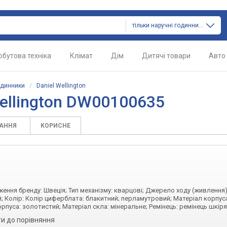
тільки наручні годинники
обутова техніка
Клімат
Дім
Дитячі товари
Авто
одинники
/
Daniel Wellington
ellington DW00100635
ТАННЯ
КОРИСНЕ
дження бренду: Швеція; Тип механізму: кварцові; Джерело ходу (живлення)
; Колір: Колір циферблата: блакитний; перламутровий; Матеріал корпус
рпуса: золотистий; Матеріал скла: мінеральне; Ремінець: ремінець шкір
и до порівняння