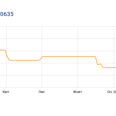
00635
Квіт.
Лип.
Жовт.
Січ. 
→