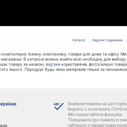
Каталог
/
Наручні годинники
і комп'ютерну техніку, електроніку, товари для дому та офісу. Ми
-магазинах. В каталозі можна знайти всю необхідну для вибор
ошук товару за назвою,
відгуки
користувачів, фотогалереї товарів,
агато іншого. Передрук будь-яких матеріалів тільки за письмово
 країнах
Знайшли помилку на цій сторінц
Виділіть її та натисніть Ctrl+Ente
Або скористайтеся функцією
"Повідомити про помилку в опис
анія
таблицею з параметрами конк