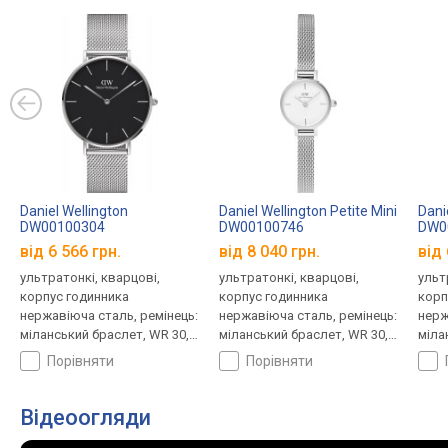
Daniel Wellington
Daniel Wellington Petite Mini
Dani
DW00100304
DW00100746
DW0
від 6 566 грн.
від 8 040 грн.
від 
ультратонкі, кварцові,
ультратонкі, кварцові,
ульт
корпус годинника
корпус годинника
корп
нержавіюча сталь, ремінець:
нержавіюча сталь, ремінець:
нерж
міланський браслет, WR 30,
міланський браслет, WR 30,
міла
Швеція
Швеція
Швец
порівняти
порівняти
Відеоогляди