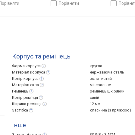
ччина
Швеція
Німеччина
порівняти
порівняти
порівн
Корпус та ремінець
Форма
корпуса
кругла
Матеріал
корпуса
нержавіюча сталь
Колір
корпуса
золотистий
Матеріал
скла
мінеральне
Ремінець
ремінець шкіряний
Колір
ремінця
синій
Ширина
ремінця
12 мм
Застібка
класична (з пряжкою)
Інше
Захист від
води
30 WR / 3 ATM