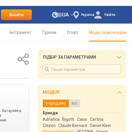
UA
Знайти
Україна
Увійти
Інструмент
Туризм
Спорт
Мода та аксесуари
ПІДБІР ЗА ПАРАМЕТРАМИ
МОДЕЛІ
у продажу
всі
: батарейка;
Бренди
а:
Adriatica
Bigotti
Casio
Certina
яний
Citizen
Claude Bernard
Daniel Klein
Daniel Wellington
FESTINA
Orient