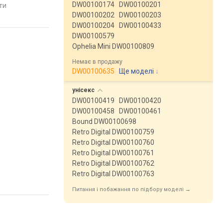
Німеччина
Франція
DW00100174
DW00100201
яти
порівняти
порівняти
DW00100202
DW00100203
DW00100204
DW00100433
DW00100579
Ophelia Mini DW00100809
Немає в продажу
DW00100635
Ще моделі
↓
унісекс
DW00100419
DW00100420
DW00100458
DW00100461
Bound DW00100698
Retro Digital DW00100759
Retro Digital DW00100760
Retro Digital DW00100761
Retro Digital DW00100762
Retro Digital DW00100763
Питання і побажання по підбору моделі →