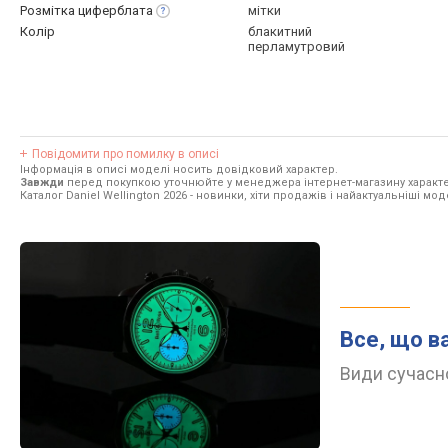
Розмітка
циферблата
мітки
Колір
блакитний
перламутровий
Повідомити про помилку в описі
Інформація в описі моделі носить довідковий характер.
Завжди
перед покупкою уточнюйте у менеджера інтернет-магазину характе
Каталог Daniel Wellington 2026
- новинки, хіти продажів і найактуальніші моде
Все, що в
Види сучасно