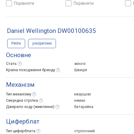
Німеччина
Німеччина
Німе
порівняти
порівняти
Daniel Wellington DW00100635
Petite
ультратонкі
Основне
Стать
жіночі
Країна походження
бренду
Швеція
Механізм
Тип
механізму
кварцові
Секундна
стрілка
немає
Джерело ходу
(живлення)
батарейка
Циферблат
Тип
циферблата
стрілочний