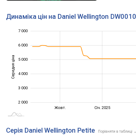
Динаміка цін на Daniel Wellington DW001
7 000
1 000
8 000
0
6 000
Середня ціна
5 000
2 000
4 000
3 000
2 000
Лип.
Квіт.
Жовт.
Січ. 2025
L
Серія Daniel Wellington Petite
Порівняти в таблиці