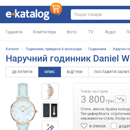
Гаджети
Комп'ютери
Фото
TV
Аудіо
П
Каталог
/
Годинники, прикраси й аксесуари
/
Годинники
/
Наручні г
Наручний годинник Daniel W
ДЕ КУПИТИ
ОПИС
ВІДГУКИ
ПОСТАВИТИ ЗАПИ
Товар застарів
3 800
грн.
Стать: жіночі; Країна похо
Тип циферблата: стрілочний
нержавіюча сталь; Колір ко
в список
додат