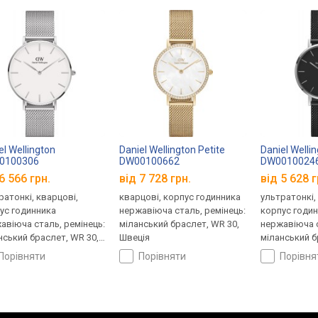
el Wellington
Daniel Wellington Petite
Daniel Welli
0100306
DW00100662
DW0010024
6 566 грн.
від 7 728 грн.
від 5 628 г
ратонкі, кварцові,
кварцові, корпус годинника
ультратонкі,
ус годинника
нержавіюча сталь, ремінець:
корпус годи
авіюча сталь, ремінець:
міланський браслет, WR 30,
нержавіюча с
нський браслет, WR 30,
Швеція
міланський б
ія
Швеція
порівняти
порівняти
порівн