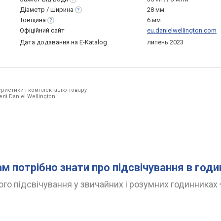
Діаметр /
ширина
28 мм
Товщина
6 мм
Офіційний сайт
eu.danielwellington.com
Дата додавання на E-Katalog
липень 2023
ристики і комплектацію товару
лі Daniel Wellington.
ам потрібно знати про підсвічування в год
го підсвічування у звичайних і розумних годинниках