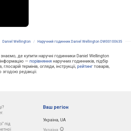
/
Daniel Wellington
/
Наручний годинник Daniel Wellington DW00100635
 знаємо, де купити наручні годинники Daniel Wellington
у інформацію —
порівняння
наручних годинників, підбір
 глосарій термінів, огляди, інструкції,
рейтинг
товарів,
ю згодою редакції.
Ваш регіон
і?
r.
Україна
,
UA
і" під
ретної
Україна