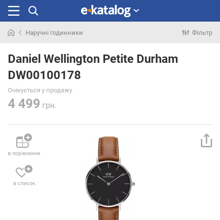
Наручні годинники
Фільтр
Шукали
раніше
Daniel Wellington Petite Durham
DW00100178
Очікується у продажу
4 499
грн.
в порівняння
в список