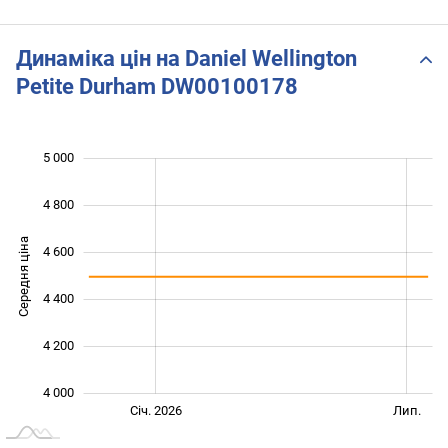
Zegarek damski
Динаміка цін на Daniel Wellington
Petite Durham DW00100178
5 000
 600
 800
 200
4 800
Середня ціна
4 600
4 000
4 400
4 200
4 000
Січ. 2027
Жовт.
Лип.
Січ. 2026
Лип.
L