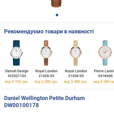
Рекомендуємо товари в наявності
Danish Design
Royal London
Royal London
Pierre Lanni
IV22Q1103
21428-03
21428-05
041K606
від 4 705 грн.
від 3 580 грн.
від 3 580 грн.
від 4 280 гр
Daniel Wellington Petite Durham
DW00100178