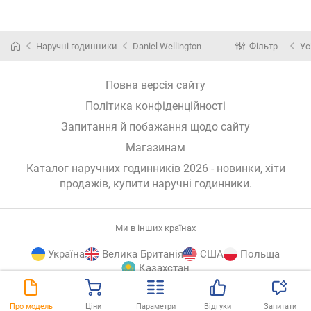
Наручні годинники
Daniel Wellington
Фільтр
Ус
Повна версія сайту
Політика конфіденційності
Запитання й побажання щодо сайту
Магазинам
Каталог наручних годинників 2026 - новинки, хіти
продажів,
купити наручні годинники
.
Ми в інших країнах
Україна
Велика Британія
США
Польща
Казахстан
E-
© E-Katalog, 2026
ВГОРУ
Про модель
Ціни
Параметри
Відгуки
Запитати