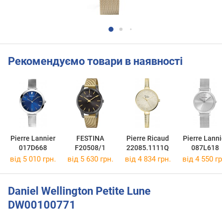
Рекомендуємо товари в наявності
Pierre Lannier
FESTINA
Pierre Ricaud
Pierre Lanni
017D668
F20508/1
22085.1111Q
087L618
від 5 010 грн.
від 5 630 грн.
від 4 834 грн.
від 4 550 гр
Daniel Wellington Petite Lune
DW00100771