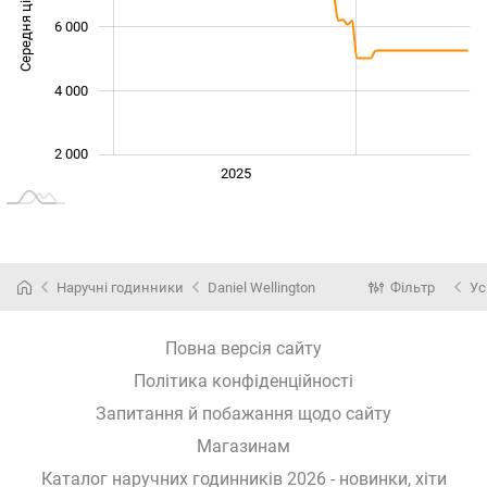
Середня ціна
6 000
10 000
4 000
2 000
2024
2026
2027
2025
L
Наручні годинники
Daniel Wellington
Фільтр
Ус
Повна версія сайту
Політика конфіденційності
Запитання й побажання щодо сайту
Магазинам
Каталог наручних годинників 2026 - новинки, хіти