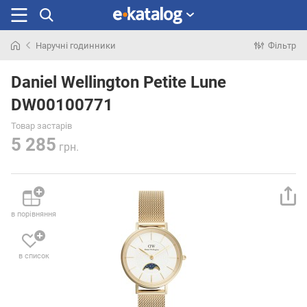
Наручні годинники
Фільтр
Шукали
раніше
Daniel Wellington Petite Lune
DW00100771
Товар застарів
5 285
грн.
в порівняння
в список