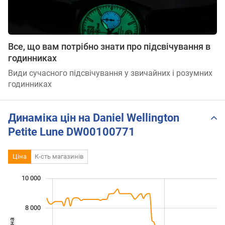
Все, що вам потрібно знати про підсвічування в
годинниках
Види сучасного підсвічування у звичайних і розумних
годинниках
Динаміка цін на Daniel Wellington
Petite Lune DW00100771
Ціна
К-сть магазинів
10 000
 000
 000
 000
 000
 000
 000
0
8 000