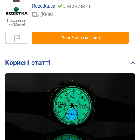
Rozetka.ua
З нами 7 років
(Київ)
Продавець:
777Market
Перейти в магазин
Корисні статті