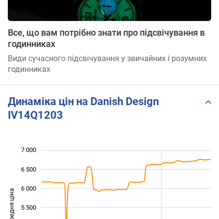
Все, що вам потрібно знати про підсвічування в
годинниках
Види сучасного підсвічування у звичайних і розумних
годинниках
Динаміка цін на Danish Design
IV14Q1203
7 000
 000
 500
 500
6 500
6 000
Середня ціна
5 500
4 000