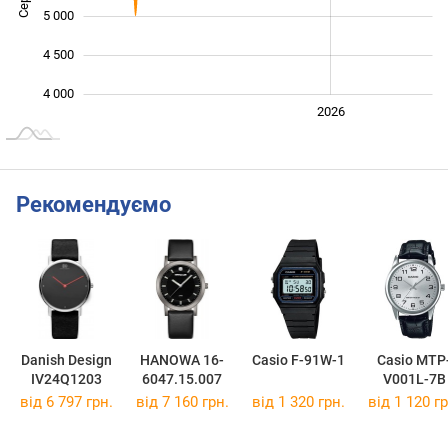
5 000
4 500
4 000
2024
2025
2028
2026
L
Рекомендуємо
Danish Design
HANOWA 16-
Casio F-91W-1
Casio MTP
IV24Q1203
6047.15.007
V001L-7B
від 6 797 грн.
від 7 160 грн.
від 1 320 грн.
від 1 120 гр