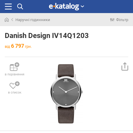
Наручні годинники
Фільтр
Шукали
раніше
Danish Design IV14Q1203
6 797
від
грн.
в порівняння
в список