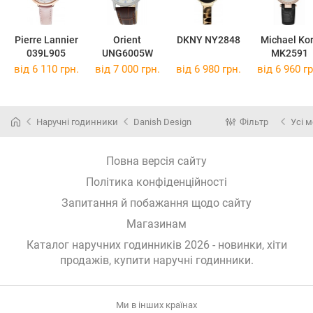
Pierre Lannier
Orient
DKNY NY2848
Michael Ko
039L905
UNG6005W
MK2591
від 6 110 грн.
від 7 000 грн.
від 6 980 грн.
від 6 960 гр
Наручні годинники
Danish Design
Фільтр
Усі м
Повна версія сайту
Політика конфіденційності
Запитання й побажання щодо сайту
Магазинам
Каталог наручних годинників 2026 - новинки, хіти
продажів,
купити наручні годинники
.
Ми в інших країнах