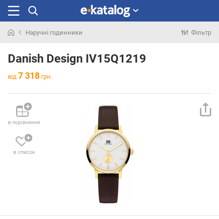
Наручні годинники
Фільтр
Шукали
раніше
Danish Design IV15Q1219
7 318
від
грн.
в порівняння
в список