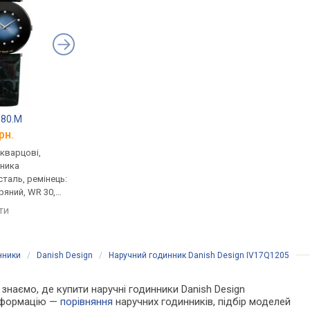
080.M
Michael Kors MK2741
Jacques Lemans 1-
рн.
від 6 190 грн.
від 6 200 грн.
 кварцові,
кварцові, корпус годинника
кварцові, корпус го
нника
нержавіюча сталь, ремінець:
нержавіюча сталь, р
таль, ремінець:
ремінець шкіряний, WR 50,
ремінець шкіряний, W
ряний, WR 30,
США
Австрія
яти
порівняти
порівняти
нники
/
Danish Design
/
Наручний годинник Danish Design IV17Q1205
и знаємо, де купити наручні годинники Danish Design
інформацію —
порівняння
наручних годинників, підбір моделей