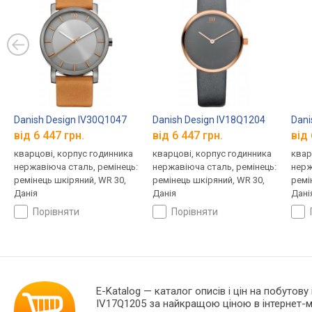
Danish Design IV30Q1047
Danish Design IV18Q1204
Dani
від 6 447 грн.
від 6 447 грн.
від 
кварцові, корпус годинника
кварцові, корпус годинника
квар
нержавіюча сталь, ремінець:
нержавіюча сталь, ремінець:
нерж
ремінець шкіряний, WR 30,
ремінець шкіряний, WR 30,
ремі
Данія
Данія
Дані
порівняти
порівняти
E-Katalog
— каталог описів і цін на побутову
IV17Q1205 за найкращою ціною в інтернет-м