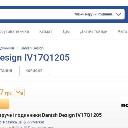
тільки наручні годинники
обутова техніка
Клімат
Дім
Дитячі товари
Авто
одинники
/
Danish Design
esign IV17Q1205
ИТАННЯ
КОРИСНЕ
7
грн.
!
аручні годинники Danish Design IV17Q1205
с:
Rozetka.ua
777Market
років
(Київ)
Поскаржитись