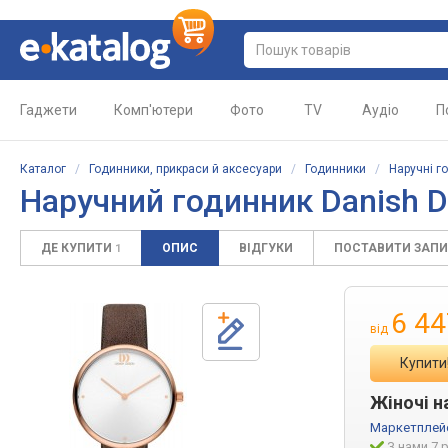
Гаджети
Комп'ютери
Фото
TV
Аудіо
П
Каталог
/
Годинники, прикраси й аксесуари
/
Годинники
/
Наручні г
Наручний годинник Danish D
ДЕ КУПИТИ
ОПИС
ВІДГУКИ
ПОСТАВИТИ ЗАП
1
6 44
від
Купити
Жіночі н
Маркетплей
З нами 7 