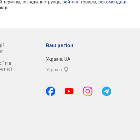
 термінів, огляди, інструкції,
рейтинг
товарів,
рекомендації
кції.
Ваш регіон
і?
r.
Україна
,
UA
і" під
ретної
Україна