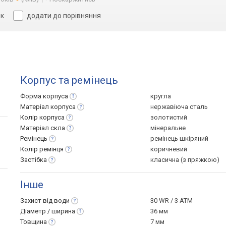
ок
додати до порівняння
Корпус та ремінець
Форма
корпуса
кругла
Матеріал
корпуса
нержавіюча сталь
Колір
корпуса
золотистий
Матеріал
скла
мінеральне
Ремінець
ремінець шкіряний
Колір
ремінця
коричневий
Застібка
класична (з пряжкою)
Інше
Захист від
води
30 WR / 3 ATM
Діаметр /
ширина
36 мм
Товщина
7 мм