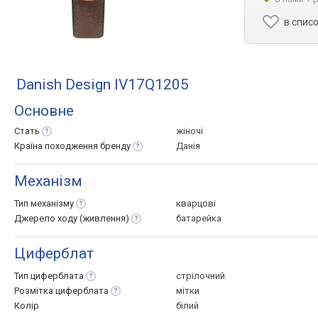
в спис
Danish Design IV17Q1205
Основне
Стать
жіночі
Країна походження
бренду
Данія
Механізм
Тип
механізму
кварцові
Джерело ходу
(живлення)
батарейка
Циферблат
Тип
циферблата
стрілочний
Розмітка
циферблата
мітки
Колір
білий