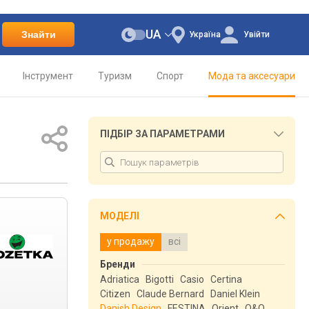
UA
Знайти
Україна
Увійти
Інструмент
Туризм
Спорт
Мода та аксесуари
ПІДБІР ЗА ПАРАМЕТРАМИ
МОДЕЛІ
у продажу
всі
Бренди
Adriatica
Bigotti
Casio
Certina
Citizen
Claude Bernard
Daniel Klein
Danish Design
FESTINA
Orient
Q&Q