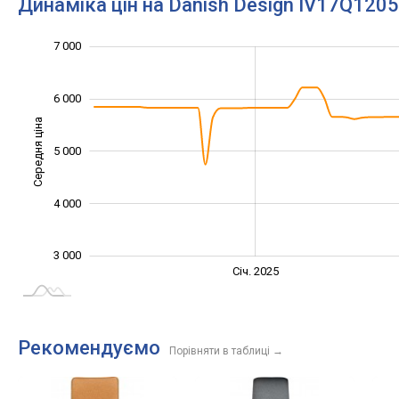
Динаміка цін на Danish Design IV17Q1205
2 500
3 500
4 500
8 000
2 000
1 000
7 000
6 000
Середня ціна
5 000
3 500
4 000
3 000
Січ. 2027
Лип.
Січ. 2025
L
Рекомендуємо
Порівняти в таблиці
→