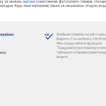
ару за назвою,
відгуки
користувачів, фотогалереї товарів, глосарій
Передрук будь-яких матеріалів тільки за письмовою згодою реда
 країнах
Знайшли помилку на цій сторінц
Виділіть її та натисніть Ctrl+Ente
Або скористайтеся функцією
"Повідомити про помилку в опис
анія
таблицею з параметрами конк
моделі.