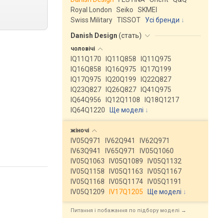
Royal London
Seiko
SKMEI
Swiss Military
TISSOT
Усі бренди
Danish Design
(
стать
)
чоловічі
IQ11Q170
IQ11Q858
IQ11Q975
IQ16Q858
IQ16Q975
IQ17Q199
IQ17Q975
IQ20Q199
IQ22Q827
IQ23Q827
IQ26Q827
IQ41Q975
IQ64Q956
IQ12Q1108
IQ18Q1217
IQ64Q1220
Ще моделі
↓
жіночі
IV05Q971
IV62Q941
IV62Q971
IV63Q941
IV65Q971
IV05Q1060
IV05Q1063
IV05Q1089
IV05Q1132
IV05Q1158
IV05Q1163
IV05Q1167
IV05Q1168
IV05Q1174
IV05Q1191
IV05Q1209
IV17Q1205
Ще моделі
↓
Питання і побажання по підбору моделі →