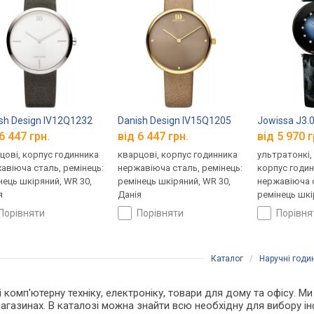
sh Design IV12Q1232
Danish Design IV15Q1205
Jowissa J3.
6 447 грн.
від 6 447 грн.
від 5 970 г
цові, корпус годинника
кварцові, корпус годинника
ультратонкі,
авіюча сталь, ремінець:
нержавіюча сталь, ремінець:
корпус годи
нець шкіряний, WR 30,
ремінець шкіряний, WR 30,
нержавіюча с
я
Данія
ремінець шкі
Швейцарія
порівняти
порівняти
порівн
Каталог
/
Наручні годи
 і комп'ютерну техніку, електроніку, товари для дому та офісу. М
агазинах. В каталозі можна знайти всю необхідну для вибору 