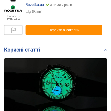
Rozetka.ua
З нами 7 років
(Київ)
Продавець:
777Market
Перейти в магазин
Корисні статті