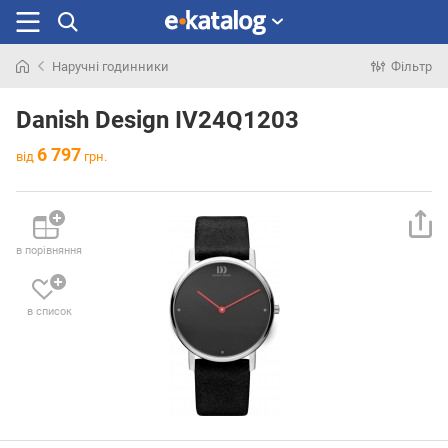
Наручні годинники
Фільтр
Шукали
раніше
Danish Design IV24Q1203
6 797
від
грн.
в порівняння
в список