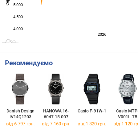
5 000
4 500
4 000
2024
2025
2028
2026
L
Рекомендуємо
Danish Design
HANOWA 16-
Casio F-91W-1
Casio MTP
IV14Q1203
6047.15.007
V001L-7B
від 6 797 грн.
від 7 160 грн.
від 1 320 грн.
від 1 120 гр