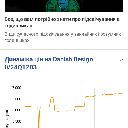
Все, що вам потрібно знати про підсвічування в
годинниках
Види сучасного підсвічування у звичайних і розумних
годинниках
Динаміка цін на Danish Design
IV24Q1203
7 000
 000
 500
 500
6 500
6 000
Середня ціна
5 500
4 000