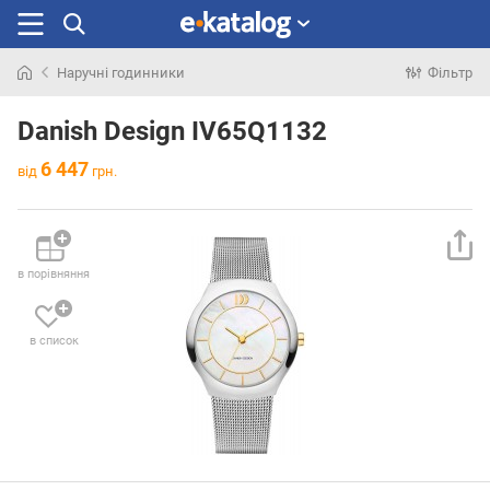
Наручні годинники
Фільтр
Шукали
раніше
Danish Design IV65Q1132
6 447
від
грн.
в порівняння
в список