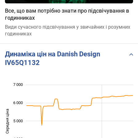
Все, що вам потрібно знати про підсвічування в
годинниках
Види сучасного підсвічування у звичайних і розумних
годинниках
Динаміка цін на Danish Design
IV65Q1132
 500
 500
 500
 000
 000
 000
7 000
6 000
Середня ціна
5 000
3 500