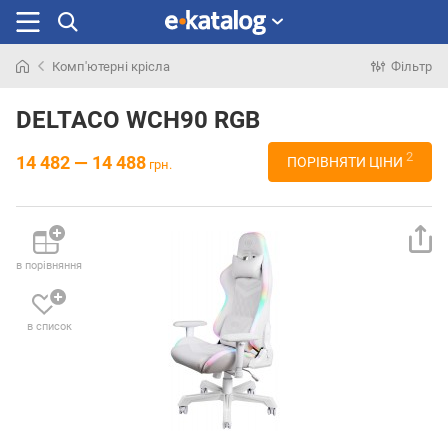
Комп'ютерні крісла
Фільтр
Шукали
раніше
DELTACO WCH90 RGB
2
14 482 — 14 488
ПОРІВНЯТИ ЦІНИ
грн.
в порівняння
в список