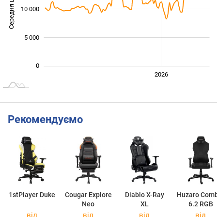
Середня ціна
10 000
10 000
5 000
0
2024
2025
2028
2026
L
Рекомендуємо
1stPlayer Duke
Cougar Explore
Diablo X-Ray
Huzaro Com
Neo
XL
6.2 RGB
від
від
від
від