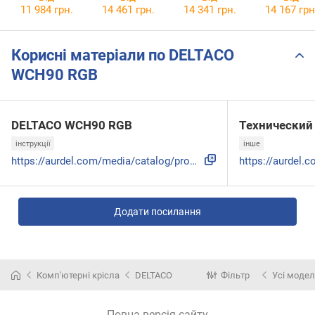
11 984 грн.
14 461 грн.
14 341 грн.
14 167 грн
Корисні матеріали по DELTACO
WCH90 RGB
DELTACO WCH90 RGB
Технический
інструкції
інше
https://aurdel.com/media/catalog/product/G/A/GAM_080_W_MANU...
Додати посилання
Комп'ютерні крісла
DELTACO
Фільтр
Усі модел
Повна версія сайту