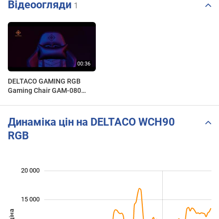
Відеоогляди
1
DELTACO GAMING RGB
Gaming Chair GAM-080
Preview
Динаміка цін на DELTACO WCH90
RGB
20 000
 000
 000
 000
15 000