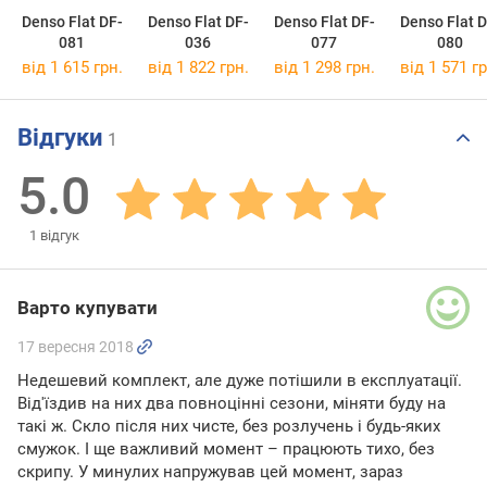
Denso Flat DF-
Denso Flat DF-
Denso Flat DF-
Denso Flat D
081
036
077
080
від 1 615 грн.
від 1 822 грн.
від 1 298 грн.
від 1 571 гр
Відгуки
1
5.0
1
відгук
Варто купувати
17 вересня 2018
Недешевий комплект, але дуже потішили в експлуатації.
Від'їздив на них два повноцінні сезони, міняти буду на
такі ж. Скло після них чисте, без розлучень і будь-яких
смужок. І ще важливий момент – працюють тихо, без
скрипу. У минулих напружував цей момент, зараз