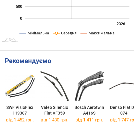
500
0
Лип.
2027
2025
2026
L
Мінімальна
Середня
Максимальна
Рекомендуємо
SWF VisioFlex
Valeo Silencio
Bosch Aerotwin
Denso Flat D
119387
Flat VF359
A416S
074
від 1 452 грн.
від 1 430 грн.
від 1 411 грн.
від 1 747 гр