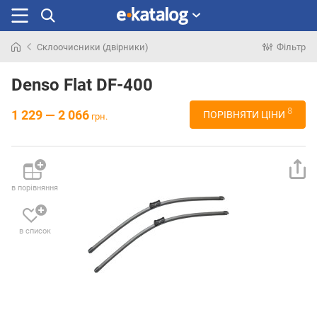
Склоочисники (двірники)
Фільтр
Шукали
раніше
Denso Flat DF-400
8
1 229 — 2 066
ПОРІВНЯТИ ЦІНИ
грн.
в порівняння
в список