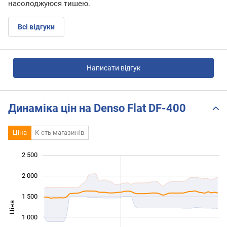
насолоджуюся тишею.
Всі відгуки
Написати відгук
Динаміка цін на Denso Flat DF-400
Ціна
К-сть магазинів
2 500
 000
 000
-500
2 000
1 500
Ціна
1 000
1 000