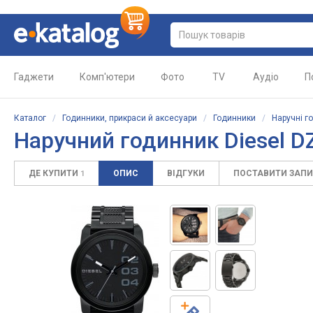
Гаджети
Комп'ютери
Фото
TV
Аудіо
П
Каталог
/
Годинники, прикраси й аксесуари
/
Годинники
/
Наручні г
Наручний годинник Diesel D
ДЕ КУПИТИ
ОПИС
ВІДГУКИ
ПОСТАВИТИ ЗАП
1