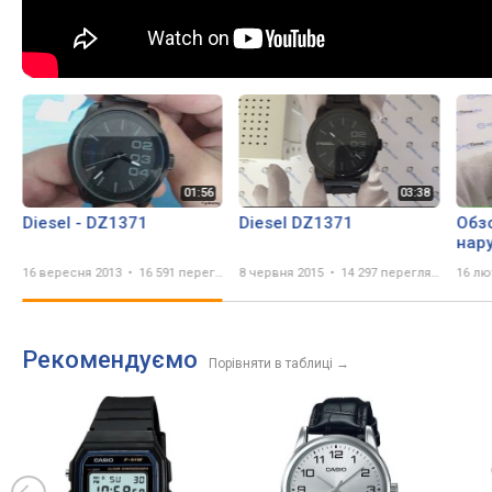
Diesel - DZ1371
Diesel DZ1371
Обз
нар
DZ1
16 вересня 2013
16 591 перегляд
8 червня 2015
14 297 переглядів
16 лю
Рекомендуємо
Порівняти в таблиці
→