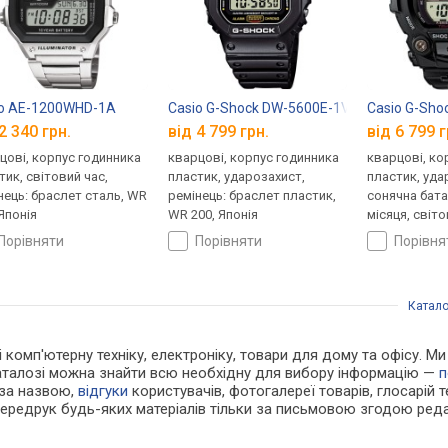
io AE-1200WHD-1A
Casio G-Shock DW-5600E-1V
Casio G-Sho
2 340 грн.
від 4 799 грн.
від 6 799 г
цові, корпус годинника
кварцові, корпус годинника
кварцові, ко
тик, світовий час,
пластик, ударозахист,
пластик, уда
нець: браслет сталь, WR
ремінець: браслет пластик,
сонячна бата
 Японія
WR 200, Японія
місяця, світо
ремінець: ре
порівняти
порівняти
порівн
WR 200, Япон
Катало
і комп'ютерну техніку, електроніку, товари для дому та офісу. М
каталозі можна знайти всю необхідну для вибору інформацію —
п
 за назвою,
відгуки
користувачів, фотогалереї товарів, глосарій те
Передрук будь-яких матеріалів тільки за письмовою згодою реда