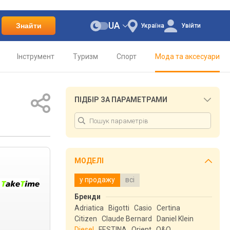
UA
Знайти
Україна
Увійти
Інструмент
Туризм
Спорт
Мода та аксесуари
ПІДБІР ЗА ПАРАМЕТРАМИ
МОДЕЛІ
у продажу
всі
Бренди
Adriatica
Bigotti
Casio
Certina
Citizen
Claude Bernard
Daniel Klein
Diesel
FESTINA
Orient
Q&Q