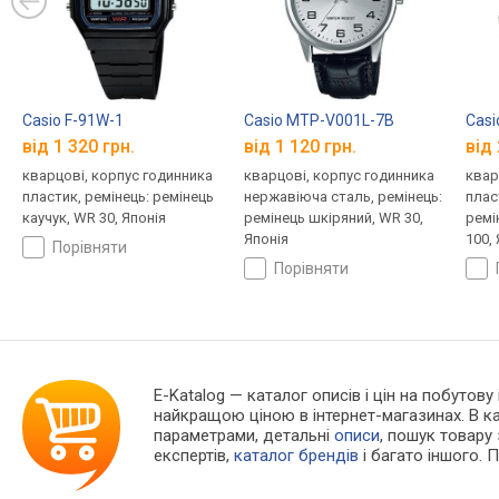
Casio F-91W-1
Casio MTP-V001L-7B
Cas
від 1 320 грн.
від 1 120 грн.
від 
кварцові, корпус годинника
кварцові, корпус годинника
квар
пластик, ремінець: ремінець
нержавіюча сталь, ремінець:
плас
каучук, WR 30, Японія
ремінець шкіряний, WR 30,
ремі
Японія
100,
порівняти
порівняти
E-Katalog
— каталог описів і цін на побутову 
найкращою ціною в інтернет-магазинах. В 
параметрами, детальні
описи
, пошук товару
експертів,
каталог брендів
і багато іншого. 