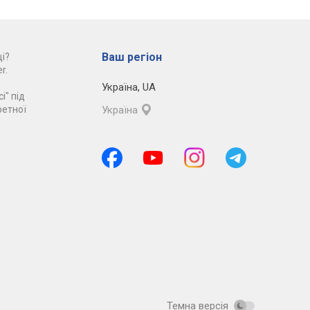
Ваш регіон
і?
r.
Україна
,
UA
і" під
ретної
Україна
Темна версія