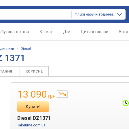
тільки наручні годинники
обутова техніка
Клімат
Дім
Дитячі товари
Авто
одинники
/
Diesel
Z 1371
ИТАННЯ
КОРИСНЕ
13 090
грн.
Купити!
Diesel DZ1371
Taketime.com.ua