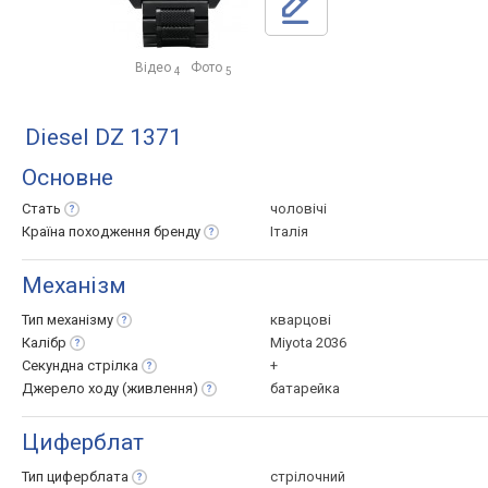
Відео
Фото
4
5
Diesel DZ 1371
Основне
Стать
чоловічі
Країна походження
бренду
Італія
Механізм
Тип
механізму
кварцові
Калібр
Miyota 2036
Секундна
стрілка
+
Джерело ходу
(живлення)
батарейка
Циферблат
Тип
циферблата
стрілочний