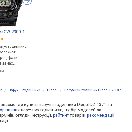
ck GW-7900-1
Casio A-168WA-1
Casio A-158WA-1
рн.
від 1 970 грн.
від 1 770 грн.
рпус годинника
кварцові, корпус годинника
кварцові, корпус го
розахист,
пластик, ремінець: браслет
нержавіюча сталь, р
рея, фази
сталь, WR 30, Японія
браслет сталь, WR 30
вий час,
Японія
порівняти
мінець каучук,
яти
порівняти
ія
г
/
Наручні годинники
/
Diesel
/
Наручний годинник Diesel DZ 1371
и знаємо, де купити наручні годинники Diesel DZ 1371 за
орівняння
наручних годинників, підбір моделей за
рмінів, огляди, інструкції,
рейтинг
товарів,
рекомендації
кції.