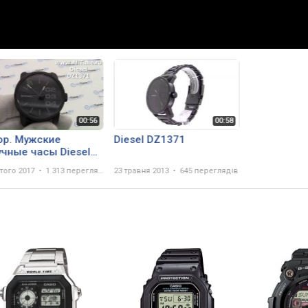
ор. Мужские
Diesel DZ1371
учные часы Diesel
371
того 2017
1 313 переглядів
23 травня 2013
645 переглядів