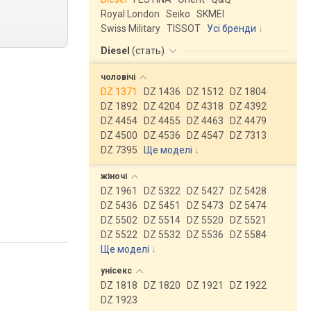
Royal London
Seiko
SKMEI
Swiss Military
TISSOT
Усі бренди
Diesel
(
стать
)
чоловічі
DZ 1371
DZ 1436
DZ 1512
DZ 1804
DZ 1892
DZ 4204
DZ 4318
DZ 4392
DZ 4454
DZ 4455
DZ 4463
DZ 4479
DZ 4500
DZ 4536
DZ 4547
DZ 7313
DZ 7395
Ще моделі
↓
жіночі
DZ 1961
DZ 5322
DZ 5427
DZ 5428
DZ 5436
DZ 5451
DZ 5473
DZ 5474
DZ 5502
DZ 5514
DZ 5520
DZ 5521
DZ 5522
DZ 5532
DZ 5536
DZ 5584
Ще моделі
↓
унісекс
DZ 1818
DZ 1820
DZ 1921
DZ 1922
DZ 1923