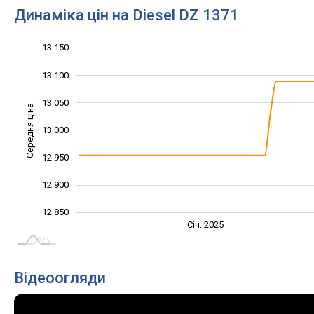
Динаміка цін на Diesel DZ 1371
13 150
12 750
12 800
13 200
13 100
13 050
Середня ціна
13 000
12 850
12 950
12 900
12 850
Січ. 2027
Лип.
Січ. 2025
L
Відеоогляди