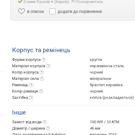
З нами 9 років
(Харків)
Поскаржитись
в список
додати до порівняння
Корпус та ремінець
Форма
корпуса
кругла
Матеріал
корпуса
нержавіюча сталь
Колір
корпуса
чорний
Матеріал
скла
мінеральне
Ремінець
браслет кераміка
Колір
ремінця
чорний
Застібка
кліпса (розкладається)
Інше
Захист від
води
100 WR / 10 ATM
Діаметр /
ширина
46 мм
Дата додавання на E-Katalog
вересень 2015