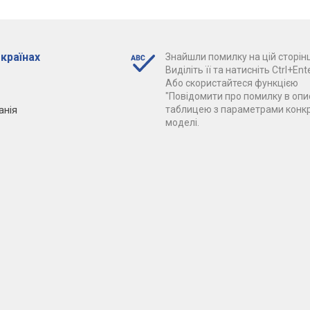
 країнах
Знайшли помилку на цій сторінц
Виділіть її та натисніть Ctrl+Ente
Або скористайтеся функцією
"Повідомити про помилку в опис
анія
таблицею з параметрами конк
моделі.