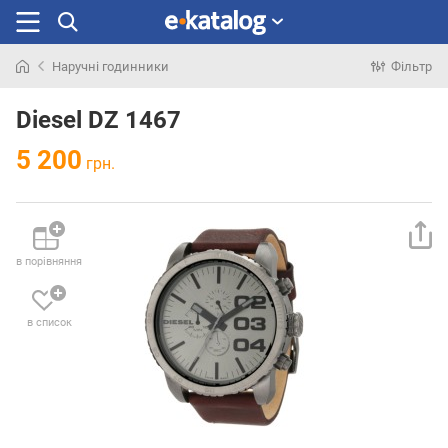
Наручні годинники
Фільтр
Шукали
раніше
Diesel DZ 1467
5 200
грн.
в порівняння
в список