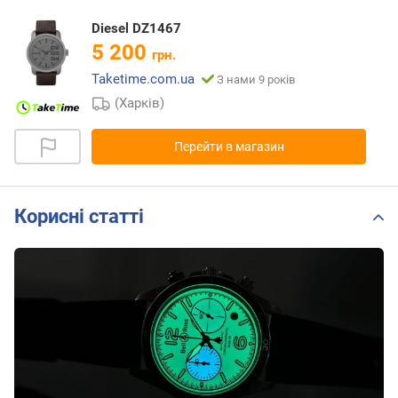
Diesel DZ1467
5 200
грн.
Taketime.com.ua
З нами 9 років
(Харків)
Перейти в магазин
Корисні статті