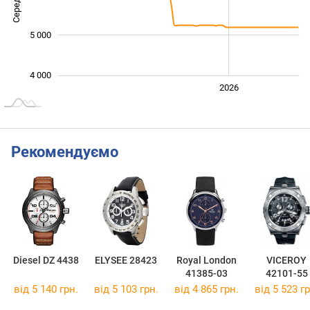
5 000
4 000
2024
2025
2028
2026
L
Рекомендуємо
Diesel DZ 4438
ELYSEE 28423
Royal London
VICEROY
41385-03
42101-55
від 5 140 грн.
від 5 103 грн.
від 4 865 грн.
від 5 523 гр