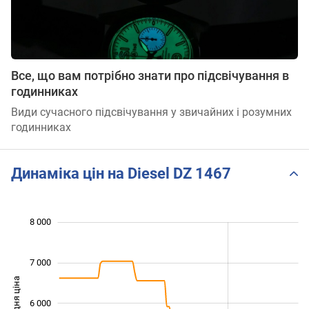
Все, що вам потрібно знати про підсвічування в
годинниках
Види сучасного підсвічування у звичайних і розумних
годинниках
Динаміка цін на Diesel DZ 1467
 000
 500
 500
 500
 000
 000
8 000
7 000
Середня ціна
6 000
4 000