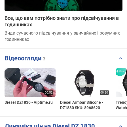
Все, що вам потрібно знати про підсвічування в
годинниках
Види сучасного підсвічування у звичайних і розумних
годинниках
Відеоогляди
3
Diesel DZ1830 - Viptime.ru
Diesel Armbar Silicone -
Trend
DZ1830 SKU: 8968620
Watche
Detail
Динаміка цін на Diesel DZ 1830