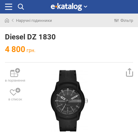
Наручні годинники
Фільтр
Шукали
раніше
Diesel DZ 1830
4 800
грн.
в порівняння
в список