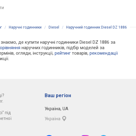
порівняти
яти
порівняти
г
/
Наручні годинники
/
Diesel
/
Наручний годинник Diesel DZ 1886
и знаємо, де купити наручні годинники Diesel DZ 1886 за
орівняння
наручних годинників, підбір моделей за
рмінів, огляди, інструкції,
рейтинг
товарів,
рекомендації
кції.
Ваш регіон
і?
r.
Україна
,
UA
і" під
ретної
Україна