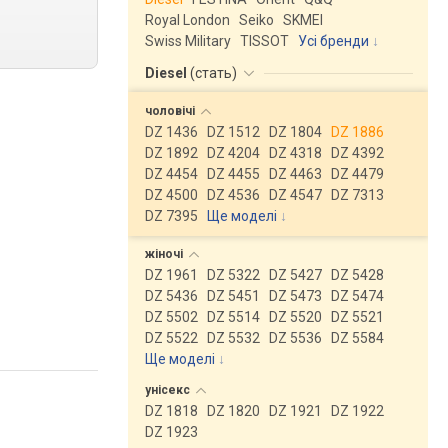
Royal London
Seiko
SKMEI
Swiss Military
TISSOT
Усі бренди
Diesel
(
стать
)
чоловічі
DZ 1436
DZ 1512
DZ 1804
DZ 1886
DZ 1892
DZ 4204
DZ 4318
DZ 4392
DZ 4454
DZ 4455
DZ 4463
DZ 4479
DZ 4500
DZ 4536
DZ 4547
DZ 7313
DZ 7395
Ще моделі
↓
жіночі
DZ 1961
DZ 5322
DZ 5427
DZ 5428
DZ 5436
DZ 5451
DZ 5473
DZ 5474
DZ 5502
DZ 5514
DZ 5520
DZ 5521
DZ 5522
DZ 5532
DZ 5536
DZ 5584
Ще моделі
↓
унісекс
DZ 1818
DZ 1820
DZ 1921
DZ 1922
DZ 1923