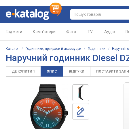
Гаджети
Комп'ютери
Фото
TV
Аудіо
П
Каталог
/
Годинники, прикраси й аксесуари
/
Годинники
/
Наручні г
Наручний годинник Diesel D
ДЕ КУПИТИ
ОПИС
ВІДГУКИ
ПОСТАВИТИ ЗАП
1