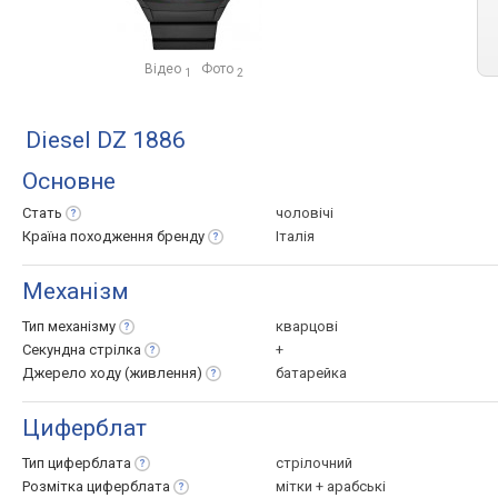
Відео
Фото
1
2
Diesel DZ 1886
Основне
Стать
чоловічі
Країна походження
бренду
Італія
Механізм
Тип
механізму
кварцові
Секундна
стрілка
+
Джерело ходу
(живлення)
батарейка
Циферблат
Тип
циферблата
стрілочний
Розмітка
циферблата
мітки + арабські