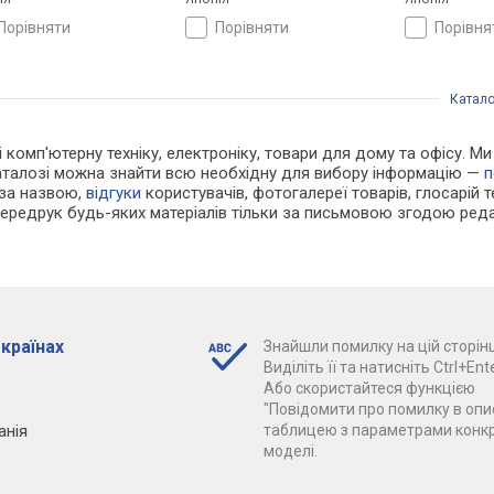
порівняти
порівняти
порівн
Катало
і комп'ютерну техніку, електроніку, товари для дому та офісу. М
каталозі можна знайти всю необхідну для вибору інформацію —
п
 за назвою,
відгуки
користувачів, фотогалереї товарів, глосарій те
Передрук будь-яких матеріалів тільки за письмовою згодою реда
 країнах
Знайшли помилку на цій сторінц
Виділіть її та натисніть Ctrl+Ente
Або скористайтеся функцією
"Повідомити про помилку в опис
анія
таблицею з параметрами конк
моделі.