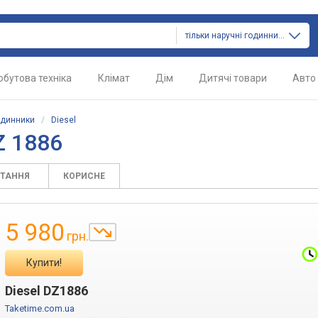
тільки наручні годинники
обутова техніка
Клімат
Дім
Дитячі товари
Авто
одинники
/
Diesel
Z 1886
ИТАННЯ
КОРИСНЕ
5 980
грн.
Купити!
Diesel DZ1886
Taketime.com.ua