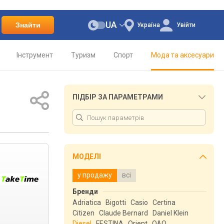
UA
Знайти
Україна
Увійти
Інструмент
Туризм
Спорт
Мода та аксесуари
ПІДБІР ЗА ПАРАМЕТРАМИ
МОДЕЛІ
у продажу
всі
Бренди
Adriatica
Bigotti
Casio
Certina
Citizen
Claude Bernard
Daniel Klein
Diesel
FESTINA
Orient
Q&Q