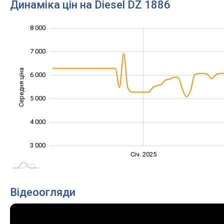
Динаміка цін на Diesel DZ 1886
8 000
1 000
2 000
9 000
7 000
Середня ціна
6 000
3 000
5 000
4 000
3 000
Січ. 2027
Лип.
Січ. 2025
L
Відеоогляди