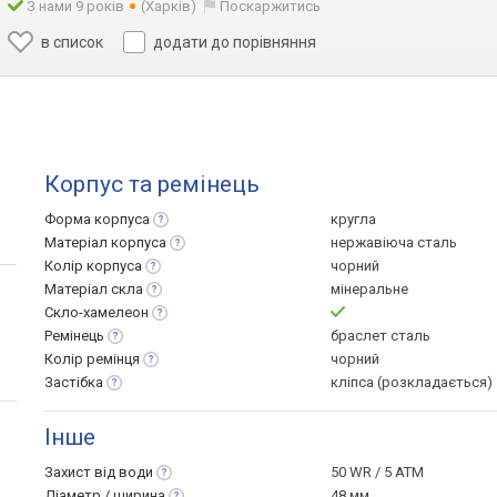
З нами 9 років
(Харків)
Поскаржитись
в список
додати до порівняння
Корпус та ремінець
Форма
корпуса
кругла
Матеріал
корпуса
нержавіюча сталь
Колір
корпуса
чорний
Матеріал
скла
мінеральне
Скло-хамелеон
Ремінець
браслет сталь
Колір
ремінця
чорний
Застібка
кліпса (розкладається)
Інше
Захист від
води
50 WR / 5 ATM
Діаметр /
ширина
48 мм