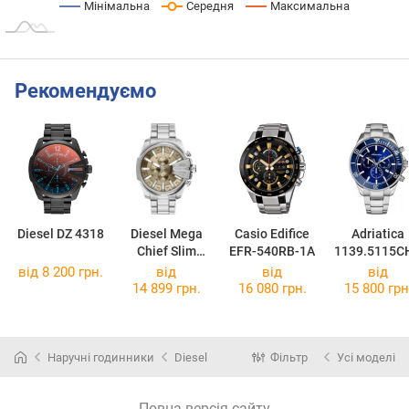
Мінімальна
Середня
Максимальна
Рекомендуємо
Diesel DZ 4318
Diesel Mega
Casio Edifice
Adriatica
Chief Slim
EFR-540RB-1A
1139.5115C
DZ4702
від 8 200 грн.
від
від
від
14 899 грн.
16 080 грн.
15 800 грн
Наручні годинники
Diesel
Фільтр
Усі моделі
Повна версія сайту