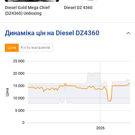
Diesel Gold Mega Chief
Diesel DZ 4360
(DZ4360) Unboxing
Динаміка цін на Diesel DZ4360
Ціна
К-сть магазинів
25 000
 000
 000
 000
20 000
15 000
Ціна
10 000
10 000
5 000
0
2024
2025
2028
2026
L