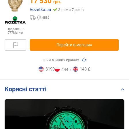
17 530
грн.
Rozetka.ua
З нами 7 років
(Київ)
Продавець:
777Market
Перейти в магазин
Ціни в інших країнах
$190
143 £
444 zł
Корисні статті