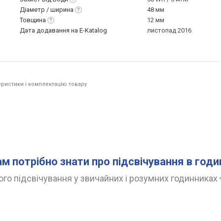
Діаметр /
ширина
48 мм
Товщина
12 мм
Дата додавання на E-Katalog
листопад 2016
ристики і комплектацію товару
ам потрібно знати про підсвічування в год
го підсвічування у звичайних і розумних годинниках