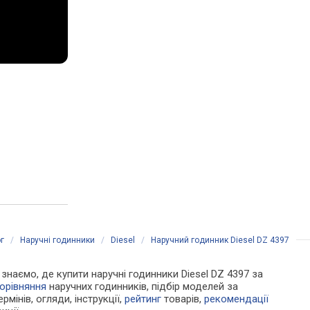
г
/
Наручні годинники
/
Diesel
/
Наручний годинник Diesel DZ 4397
и знаємо, де купити наручні годинники Diesel DZ 4397 за
орівняння
наручних годинників, підбір моделей за
рмінів, огляди, інструкції,
рейтинг
товарів,
рекомендації