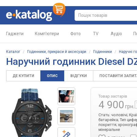
Гаджети
Комп'ютери
Фото
TV
Аудіо
П
Каталог
/
Годинники, прикраси й аксесуари
/
Годинники
/
Наручні г
Наручний годинник Diesel D
ДЕ КУПИТИ
ОПИС
ВІДГУКИ
ПОСТАВИТИ ЗАПИ
Товар застарів
4 900
грн.
Стать: чоловічі; Кра
батарейка; Тип цифе
покриття; хронограф
мінеральне