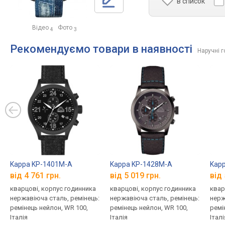
в список
Відео
Фото
4
3
Рекомендуємо товари в наявності
Наручні г
Kappa KP-1401M-A
Kappa KP-1428M-A
Kap
від 4 761 грн.
від 5 019 грн.
від 
кварцові, корпус годинника
кварцові, корпус годинника
квар
нержавіюча сталь, ремінець:
нержавіюча сталь, ремінець:
нерж
ремінець нейлон, WR 100,
ремінець нейлон, WR 100,
ремі
Італія
Італія
Італі