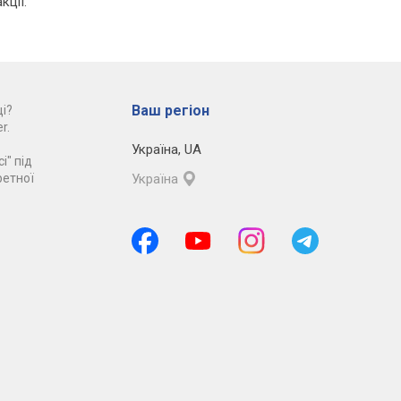
кції.
Ваш регіон
і?
r.
Україна
,
UA
і" під
ретної
Україна