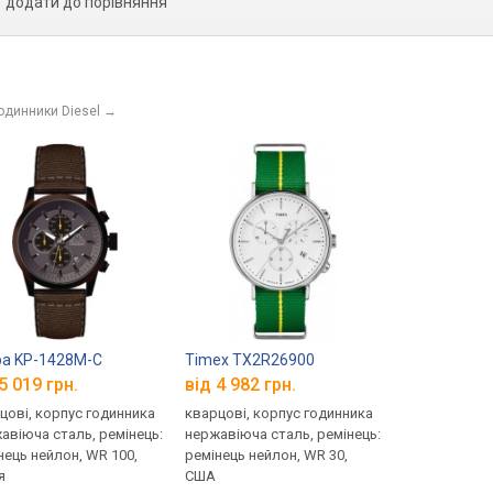
додати до порівняння
одинники Diesel
→
pa KP-1428M-C
Timex TX2R26900
5 019 грн.
від 4 982 грн.
цові, корпус годинника
кварцові, корпус годинника
авіюча сталь, ремінець:
нержавіюча сталь, ремінець:
нець нейлон, WR 100,
ремінець нейлон, WR 30,
я
США