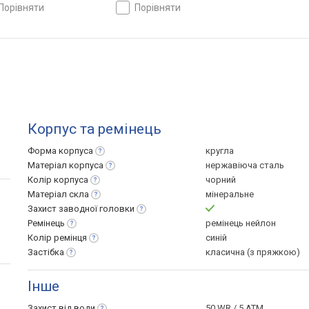
порівняти
порівняти
Корпус та ремінець
Форма
корпуса
кругла
Матеріал
корпуса
нержавіюча сталь
Колір
корпуса
чорний
Матеріал
скла
мінеральне
Захист заводної
головки
Ремінець
ремінець нейлон
Колір
ремінця
синій
Застібка
класична (з пряжкою)
Інше
Захист від
води
50 WR / 5 ATM