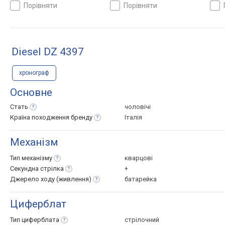
порівняти
порівняти
Diesel DZ 4397
хронограф
Основне
Стать
чоловічі
Країна походження
бренду
Італія
Механізм
Тип
механізму
кварцові
Секундна
стрілка
+
Джерело ходу
(живлення)
батарейка
Циферблат
Тип
циферблата
стрілочний