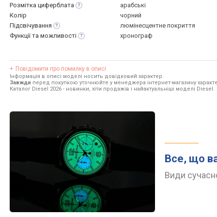
Розмітка
циферблата
арабські
Колір
чорний
Підсвічування
люмінесцентне покриття
Функції та
можливості
хронограф
Повідомити про помилку в описі
Інформація в описі моделі носить довідковий характер.
Завжди
перед покупкою уточнюйте у менеджера інтернет-магазину характе
Каталог Diesel 2026
- новинки, хіти продажів і найактуальніші моделі Diesel.
Все, що в
Види сучасно