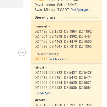
Royal London
Seiko
SKMEI
Swiss Military
TISSOT
Усі бренди
Diesel
(
стать
)
чоловічі
DZ 1436
DZ 1512
DZ 1804
DZ 1892
DZ 4204
DZ 4318
DZ 4392
DZ 4454
DZ 4455
DZ 4463
DZ 4479
DZ 4500
DZ 4536
DZ 4547
DZ 7313
DZ 7395
Немає в продажу
DZ 4397
Ще моделі
↓
жіночі
DZ 1961
DZ 5322
DZ 5427
DZ 5428
DZ 5436
DZ 5451
DZ 5473
DZ 5474
DZ 5502
DZ 5514
DZ 5520
DZ 5521
DZ 5522
DZ 5532
DZ 5536
DZ 5584
Ще моделі
↓
унісекс
DZ 1818
DZ 1820
DZ 1921
DZ 1922