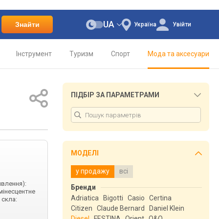
UA
Знайти
Україна
Увійти
Інструмент
Туризм
Спорт
Мода та аксесуари
ПІДБІР ЗА ПАРАМЕТРАМИ
МОДЕЛІ
у продажу
всі
ивлення):
Бренди
юмінесцентне
Adriatica
Bigotti
Casio
Certina
 скла:
Citizen
Claude Bernard
Daniel Klein
Diesel
FESTINA
Orient
Q&Q