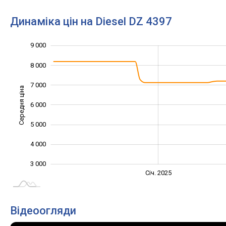
Динаміка цін на Diesel DZ 4397
9 000
10 000
1 000
2 000
8 000
7 000
Середня ціна
6 000
3 000
5 000
4 000
3 000
Жовт.
Жовт.
Лип.
Квіт.
Квіт.
Лип.
Січ. 2025
L
Відеоогляди