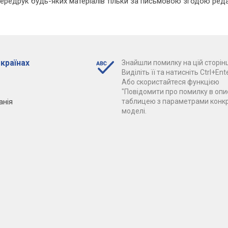
Передрук будь-яких матеріалів тільки за письмовою згодою реда
 країнах
Знайшли помилку на цій сторінц
Виділіть її та натисніть Ctrl+Ente
Або скористайтеся функцією
"Повідомити про помилку в опис
анія
таблицею з параметрами конк
моделі.