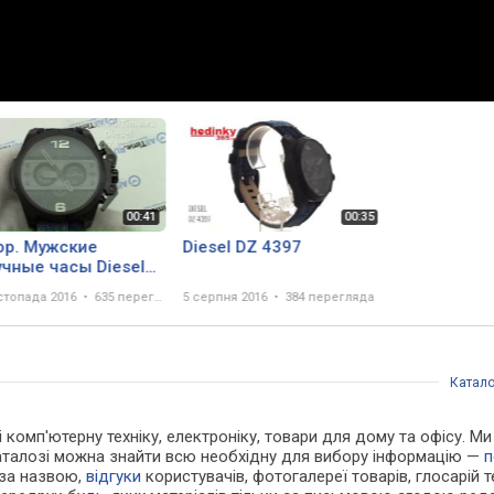
ор. Мужские
Diesel DZ 4397
учные часы Diesel
397 с хронографом
стопада 2016
635 переглядів
5 серпня 2016
384 перегляда
Катало
і комп'ютерну техніку, електроніку, товари для дому та офісу. М
каталозі можна знайти всю необхідну для вибору інформацію —
п
 за назвою,
відгуки
користувачів, фотогалереї товарів, глосарій те