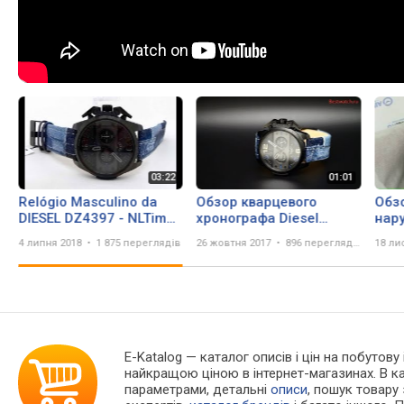
Relógio Masculino da
Обзор кварцевого
Обз
DIESEL DZ4397 - NLTime
хронографа Diesel
нар
Relógios
DZ4397
DZ4
4 липня 2018
1 875 переглядів
26 жовтня 2017
896 переглядів
18 ли
E-Katalog
— каталог описів і цін на побутову 
найкращою ціною в інтернет-магазинах. В 
параметрами, детальні
описи
, пошук товару