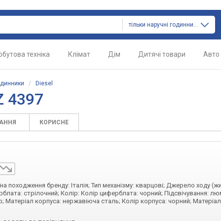
тільки наручні годинники
обутова техніка
Клімат
Дім
Дитячі товари
Авто
одинники
/
Diesel
Z 4397
ТАННЯ
КОРИСНЕ
їна походження бренду: Італія; Тип механізму: кварцові; Джерело ходу (ж
рблата: стрілочний; Колір: Колір циферблата: чорний; Підсвічування: л
; Матеріал корпуса: нержавіюча сталь; Колір корпуса: чорний; Матеріал