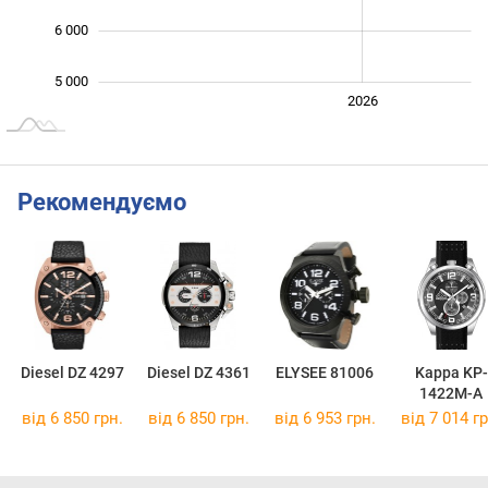
6 000
5 000
2024
2025
2028
2026
L
Рекомендуємо
Diesel DZ 4297
Diesel DZ 4361
ELYSEE 81006
Kappa KP-
1422M-A
від 6 850 грн.
від 6 850 грн.
від 6 953 грн.
від 7 014 гр