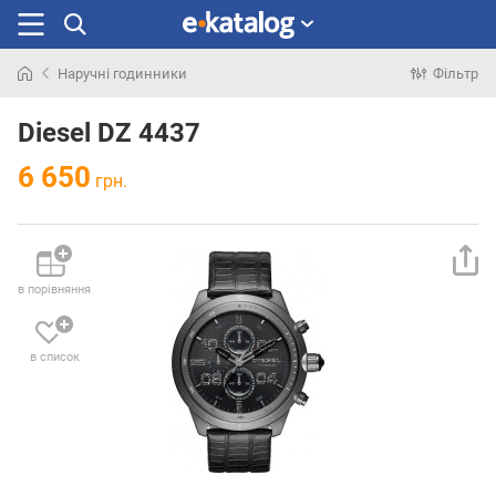
Наручні годинники
Фільтр
Шукали
раніше
Diesel DZ 4437
6 650
грн.
в порівняння
в список