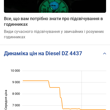
Все, що вам потрібно знати про підсвічування в
годинниках
Види сучасного підсвічування у звичайних і розумних
годинниках
Динаміка цін на Diesel DZ 4437
10 000
 000
 000
 000
9 000
Середня ціна
8 000
10 000
7 000