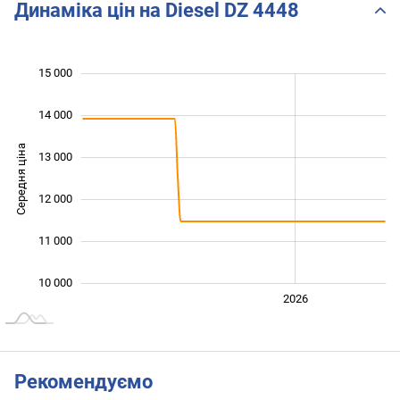
Динаміка цін на Diesel DZ 4448
15 000
 000
 000
 000
14 000
Середня ціна
13 000
10 000
12 000
11 000
10 000
2024
2025
2028
2026
L
Рекомендуємо