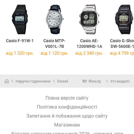
Casio F-91W-1
Casio MTP-
Casio AE-
Casio G-Sho
V001L-7B
1200WHD-1A
DW-5600E-
від 1 320 грн.
від 1 120 грн.
від 2 340 грн.
від 4 799 гр
Наручні годинники
Diesel
Фільтр
Усі моделі
Повна версія сайту
Політика конфіденційності
Запитання й побажання щодо сайту
Магазинам
Каталог наручних годинників 2026 - новинки, хіти