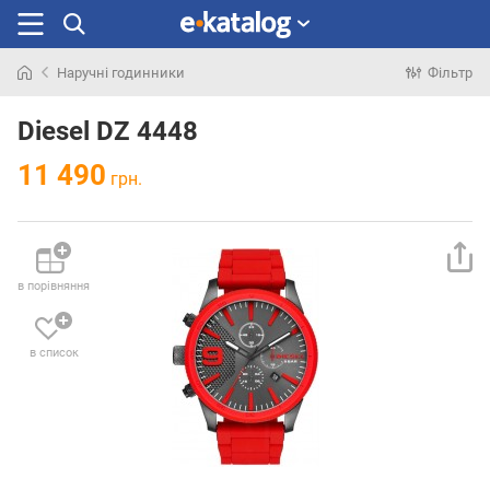
Наручні годинники
Фільтр
Шукали
раніше
Diesel DZ 4448
11 490
грн.
в порівняння
в список