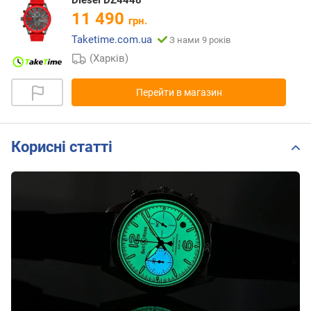
Diesel DZ4448
11 490
грн.
Taketime.com.ua
З нами 9 років
(Харків)
Перейти в магазин
Корисні статті