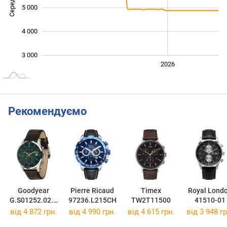
5 000
4 000
3 000
2024
2025
2028
2026
L
Рекомендуємо
Goodyear
Pierre Ricaud
Timex
Royal Lond
G.S01252.02.0
97236.L215CH
TW2T11500
41510-01
2
від 4 872 грн.
від 4 990 грн.
від 4 615 грн.
від 3 948 гр