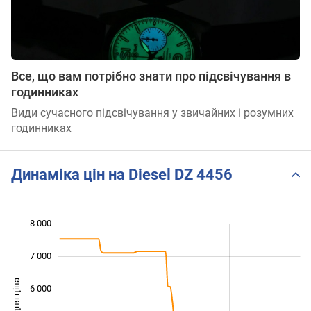
Все, що вам потрібно знати про підсвічування в
годинниках
Види сучасного підсвічування у звичайних і розумних
годинниках
Динаміка цін на Diesel DZ 4456
8 000
 000
 000
 000
7 000
Середня ціна
6 000
3 000