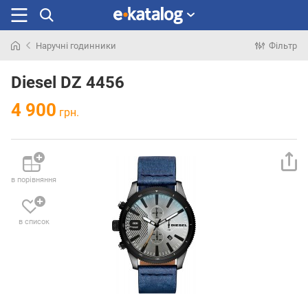
Наручні годинники
Фільтр
Шукали
раніше
Diesel DZ 4456
4 900
грн.
в порівняння
в список