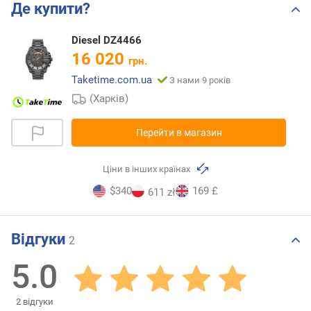
Де купити?
Diesel DZ4466
16 020
грн.
Taketime.com.ua
З нами 9 років
(Харків)
Перейти в магазин
Ціни в інших країнах
$340
169 £
611 zł
Відгуки
2
5.0
2
відгуки