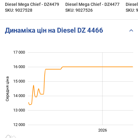
Diesel Mega Chief - DZ4479
Diesel Mega Chief - DZ4477
Diese
SKU: 9027528
SKU: 9027526
SKU: 
Динаміка цін на Diesel DZ 4466
17 000
 000
 000
 000
16 000
Середня ціна
15 000
12 000
14 000
13 000
12 000
2024
2025
2028
2026
L