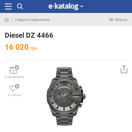
Наручні годинники
Фільтр
Шукали
раніше
Diesel DZ 4466
16 020
грн.
в порівняння
в список