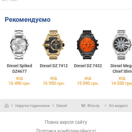
Рекомендуємо
Diesel Spiked
Diesel DZ 7412
Diesel DZ 7432
Diesel Meg
DZ4677
Chief Slim
DZ4686
від
від
від
від
16 490 грн.
16 950 грн.
15 090 грн.
14 550 грн
Наручні годинники
Diesel
Фільтр
Усі моделі
Повна версія сайту
Політика конфіденційності