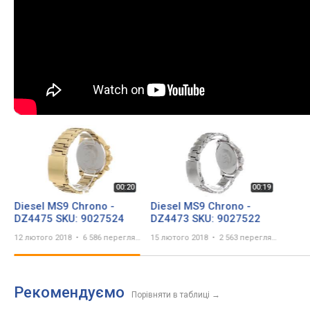
Diesel MS9 Chrono -
Diesel MS9 Chrono -
DZ4475 SKU: 9027524
DZ4473 SKU: 9027522
12 лютого 2018
6 586 переглядів
15 лютого 2018
2 563 перегляда
Рекомендуємо
Порівняти в таблиці
→