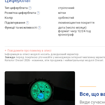
Циферблат
Тип
циферблата
стрілочний
Розмітка
циферблата
мітки
Колір
сріблястий
Підсвічування
люмінесцентне покриття
Функції та
можливості
дата (число місяця)
формат часу 12/24 год
хронограф
Повідомити про помилку в описі
Інформація в описі моделі носить довідковий характер.
Завжди
перед покупкою уточнюйте у менеджера інтернет-магазину характе
Каталог Diesel 2026
- новинки, хіти продажів і найактуальніші моделі Diesel.
Все, що в
Види сучасно