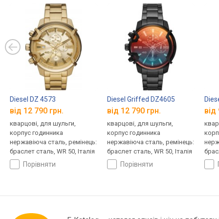
Diesel DZ 4573
Diesel Griffed DZ4605
Dies
від 12 790 грн.
від 12 790 грн.
від 
кварцові, для шульги,
кварцові, для шульги,
квар
корпус годинника
корпус годинника
корп
нержавіюча сталь, ремінець:
нержавіюча сталь, ремінець:
нерж
браслет сталь, WR 50, Італія
браслет сталь, WR 50, Італія
брас
порівняти
порівняти