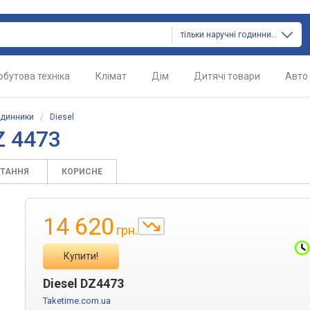
тільки наручні годинники
обутова техніка
Клімат
Дім
Дитячі товари
Авто
одинники
/
Diesel
Z 4473
ИТАННЯ
КОРИСНЕ
14 620
грн.
Купити!
Diesel DZ4473
Taketime.com.ua