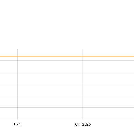
Лип.
Січ. 2026