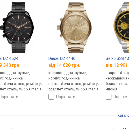
el DZ 4524
Diesel DZ 4446
Seiko SSB4
9 340 грн.
від 14 620 грн.
від 12 991 
цові, для шульги,
кварцові, для шульги,
кварцові, ко
ус годинника
корпус годинника
нержавіюча с
авіюча сталь, ремінець:
нержавіюча сталь, ремінець:
браслет стал
лет сталь, WR 50, Італія
браслет сталь, WR 50, Італія
Японія
порівняти
порівняти
порівн
Катало