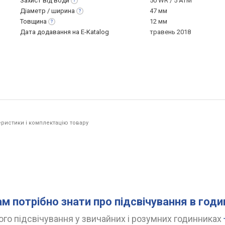
Захист від
води
50 WR / 5 ATM
Діаметр /
ширина
47 мм
Товщина
12 мм
Дата додавання на E-Katalog
травень 2018
ристики і комплектацію товару
ам потрібно знати про підсвічування в год
го підсвічування у звичайних і розумних годинниках