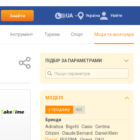
UA
Знайти
Україна
Увійти
Інструмент
Туризм
Спорт
Мода та аксесуари
ПІДБІР ЗА ПАРАМЕТРАМИ
МОДЕЛІ
у продажу
всі
Бренди
Adriatica
Bigotti
Casio
Certina
Citizen
Claude Bernard
Daniel Klein
Diesel
FESTINA
Orient
Q&Q