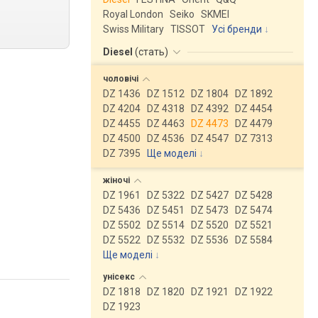
Royal London
Seiko
SKMEI
Swiss Military
TISSOT
Усі бренди
Diesel
(
стать
)
чоловічі
DZ 1436
DZ 1512
DZ 1804
DZ 1892
DZ 4204
DZ 4318
DZ 4392
DZ 4454
DZ 4455
DZ 4463
DZ 4473
DZ 4479
DZ 4500
DZ 4536
DZ 4547
DZ 7313
DZ 7395
Ще моделі
↓
жіночі
DZ 1961
DZ 5322
DZ 5427
DZ 5428
DZ 5436
DZ 5451
DZ 5473
DZ 5474
DZ 5502
DZ 5514
DZ 5520
DZ 5521
DZ 5522
DZ 5532
DZ 5536
DZ 5584
Ще моделі
↓
унісекс
DZ 1818
DZ 1820
DZ 1921
DZ 1922
DZ 1923