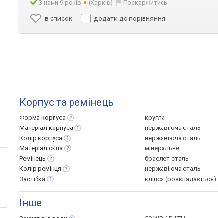
З нами 9 років
(Харків)
Поскаржитись
в список
додати до порівняння
Корпус та ремінець
Форма
корпуса
кругла
Матеріал
корпуса
нержавіюча сталь
Колір
корпуса
нержавіюча сталь
Матеріал
скла
мінеральне
Ремінець
браслет сталь
Колір
ремінця
нержавіюча сталь
Застібка
кліпса (розкладається)
Інше