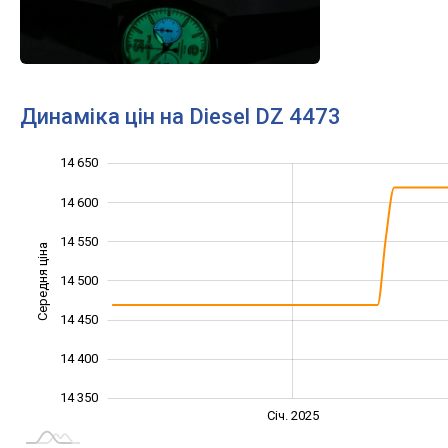
Динаміка цін на Diesel DZ 4473
14 650
14 250
14 300
14 700
14 600
14 550
Середня ціна
14 500
14 350
14 450
14 400
14 350
Січ. 2027
Лип.
Січ. 2025
L