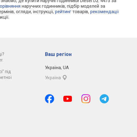
и знаємо, де купити наручні годинники Diesel DZ 4473 за
орівняння
наручних годинників, підбір моделей за
рмінів, огляди, інструкції,
рейтинг
товарів,
рекомендації
кції.
Ваш регіон
і?
r.
Україна
,
UA
і" під
ретної
Україна