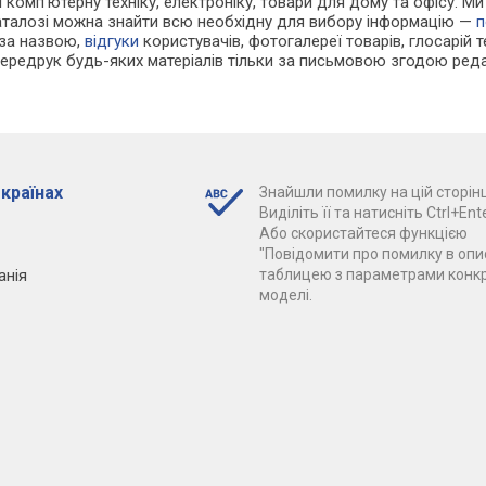
і комп'ютерну техніку, електроніку, товари для дому та офісу. М
каталозі можна знайти всю необхідну для вибору інформацію —
п
 за назвою,
відгуки
користувачів, фотогалереї товарів, глосарій те
Передрук будь-яких матеріалів тільки за письмовою згодою реда
 країнах
Знайшли помилку на цій сторінц
Виділіть її та натисніть Ctrl+Ente
Або скористайтеся функцією
"Повідомити про помилку в опис
анія
таблицею з параметрами конк
моделі.