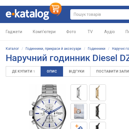
Гаджети
Комп'ютери
Фото
TV
Аудіо
П
Каталог
/
Годинники, прикраси й аксесуари
/
Годинники
/
Наручні г
Наручний годинник Diesel D
ДЕ КУПИТИ
ОПИС
ВІДГУКИ
ПОСТАВИТИ ЗАП
1