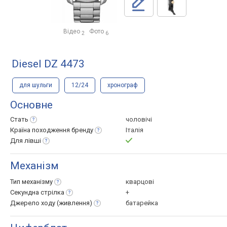
Відео
Фото
2
6
Diesel DZ 4473
для шульги
12/24
хронограф
Основне
Стать
чоловічі
Країна походження
бренду
Італія
Для
лівші
Механізм
Тип
механізму
кварцові
Секундна
стрілка
+
Джерело ходу
(живлення)
батарейка