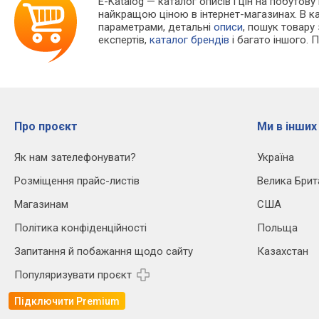
E-Katalog
— каталог описів і цін на побутову 
найкращою ціною в інтернет-магазинах. В 
параметрами, детальні
описи
, пошук товару
експертів,
каталог брендів
і багато іншого. 
Про проєкт
Ми в інших
Як нам зателефонувати?
Україна
Розміщення прайс-листів
Велика Брит
Магазинам
США
Політика конфіденційності
Польща
Запитання й побажання щодо сайту
Казахстан
Популяризувати проєкт
Підключити Premium