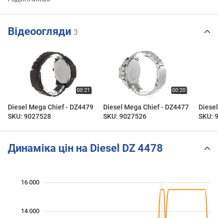
Відеоогляди
3
Diesel Mega Chief - DZ4479
Diesel Mega Chief - DZ4477
Diese
SKU: 9027528
SKU: 9027526
SKU: 
Динаміка цін на Diesel DZ 4478
16 000
 000
 000
 000
 000
 000
 000
 000
14 000