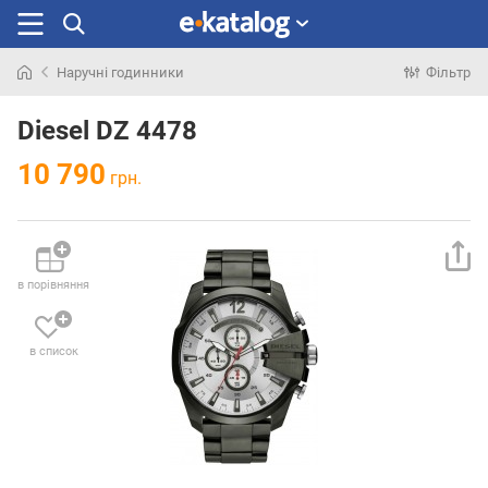
Наручні годинники
Фільтр
Шукали
раніше
Diesel DZ 4478
10 790
грн.
в порівняння
в список