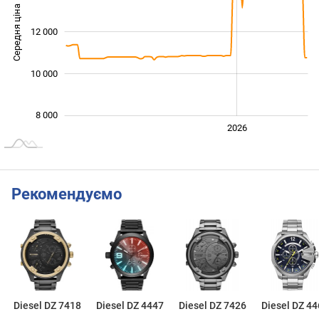
Середня ціна
12 000
10 000
10 000
8 000
2024
2025
2028
2026
L
Рекомендуємо
Diesel DZ 7418
Diesel DZ 4447
Diesel DZ 7426
Diesel DZ 44