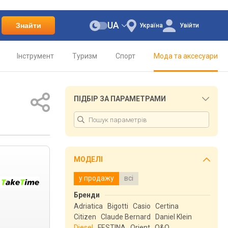
UA
Знайти
Україна
Увійти
Інструмент
Туризм
Спорт
Мода та аксесуари
ПІДБІР ЗА ПАРАМЕТРАМИ
МОДЕЛІ
у продажу
всі
Бренди
Adriatica
Bigotti
Casio
Certina
Citizen
Claude Bernard
Daniel Klein
Diesel
FESTINA
Orient
Q&Q