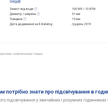
Інше
Захист від
води
100 WR / 10 ATM
Діаметр /
ширина
51 мм
Товщина
15 мм
Дата додавання на E-Katalog
грудень 2019
ристики і комплектацію товару
ам потрібно знати про підсвічування в год
го підсвічування у звичайних і розумних годинниках