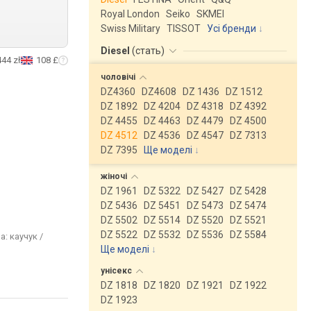
Royal London
Seiko
SKMEI
Swiss Military
TISSOT
Усі бренди
Diesel
(
стать
)
444 zł
108 £
чоловічі
DZ4360
DZ4608
DZ 1436
DZ 1512
DZ 1892
DZ 4204
DZ 4318
DZ 4392
DZ 4455
DZ 4463
DZ 4479
DZ 4500
DZ 4512
DZ 4536
DZ 4547
DZ 7313
DZ 7395
Ще моделі
↓
жіночі
DZ 1961
DZ 5322
DZ 5427
DZ 5428
DZ 5436
DZ 5451
DZ 5473
DZ 5474
DZ 5502
DZ 5514
DZ 5520
DZ 5521
DZ 5522
DZ 5532
DZ 5536
DZ 5584
а: каучук /
Ще моделі
↓
унісекс
DZ 1818
DZ 1820
DZ 1921
DZ 1922
DZ 1923