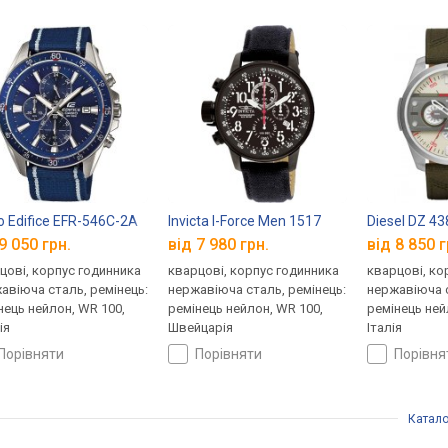
o Edifice EFR-546C-2A
Invicta I-Force Men 1517
Diesel DZ 43
9 050 грн.
від 7 980 грн.
від 8 850 г
цові, корпус годинника
кварцові, корпус годинника
кварцові, ко
авіюча сталь, ремінець:
нержавіюча сталь, ремінець:
нержавіюча с
нець нейлон, WR 100,
ремінець нейлон, WR 100,
ремінець ней
ія
Швейцарія
Італія
порівняти
порівняти
порівн
Катало