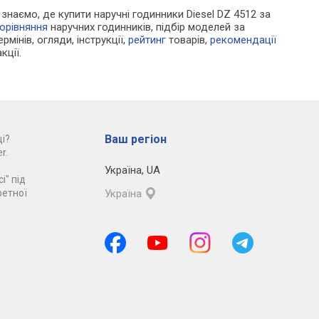
и знаємо, де купити наручні годинники Diesel DZ 4512 за
орівняння
наручних годинників, підбір моделей за
рмінів, огляди, інструкції,
рейтинг
товарів,
рекомендації
кції.
Ваш регіон
і?
r.
Україна
,
UA
і" під
ретної
Україна