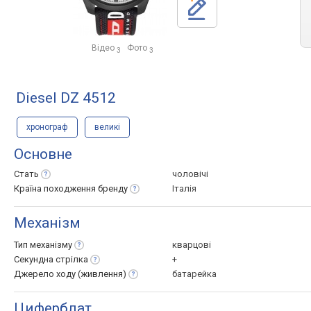
Відео
Фото
3
3
Diesel DZ 4512
хронограф
великі
Основне
Стать
чоловічі
Країна походження
бренду
Італія
Механізм
Тип
механізму
кварцові
Секундна
стрілка
+
Джерело ходу
(живлення)
батарейка
Циферблат