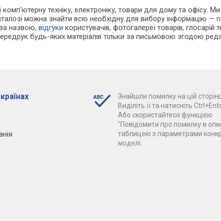
і комп'ютерну техніку, електроніку, товари для дому та офісу. М
каталозі можна знайти всю необхідну для вибору інформацію —
п
 за назвою,
відгуки
користувачів, фотогалереї товарів, глосарій те
Передрук будь-яких матеріалів тільки за письмовою згодою реда
 країнах
Знайшли помилку на цій сторінц
Виділіть її та натисніть Ctrl+Ente
Або скористайтеся функцією
"Повідомити про помилку в опис
анія
таблицею з параметрами конк
моделі.