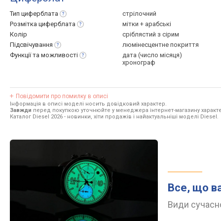
Тип
циферблата
стрілочний
Розмітка
циферблата
мітки + арабські
Колір
сріблястий з сірим
Підсвічування
люмінесцентне покриття
Функції та
можливості
дата (число місяця)
хронограф
Повідомити про помилку в описі
Інформація в описі моделі носить довідковий характер.
Завжди
перед покупкою уточнюйте у менеджера інтернет-магазину характе
Каталог Diesel 2026
- новинки, хіти продажів і найактуальніші моделі Diesel.
Все, що в
Види сучасно