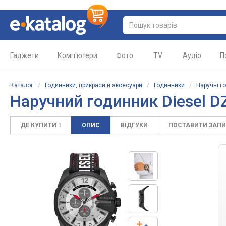
Гаджети
Комп'ютери
Фото
TV
Аудіо
П
Каталог
/
Годинники, прикраси й аксесуари
/
Годинники
/
Наручні г
Наручний годинник Diesel D
ДЕ КУПИТИ
ОПИС
ВІДГУКИ
ПОСТАВИТИ ЗАП
1