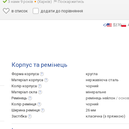
З нами 9 років
(Харків)
Поскаржитись
в список
додати до порівняння
$270
Корпус та ремінець
Форма
корпуса
кругла
Матеріал
корпуса
нержавіюча сталь
Колір
корпуса
чорний
Матеріал
скла
мінеральне
Ремінець
ремінець нейлон
/ основ
Колір
ремінця
чорний
Ширина
ремінця
26 мм
Застібка
класична (з пряжкою)