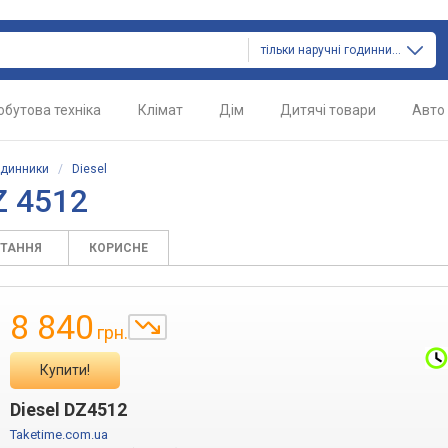
тільки наручні годинники
обутова техніка
Клімат
Дім
Дитячі товари
Авто
одинники
/
Diesel
Z 4512
ИТАННЯ
КОРИСНЕ
8 840
грн.
Купити!
Diesel DZ4512
Taketime.com.ua