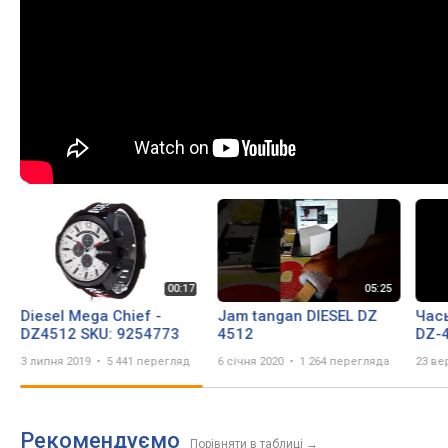
Diesel Mega Chief -
Jam tangan DIESEL DZ
Час
DZ4512 SKU: 9254773
4512
DZ-4
опи
3 липня 2019
5 441 перегляд
6 січня 2020
1 264 перегляда
23 ве
Рекомендуємо
Порівняти в таблиці
→