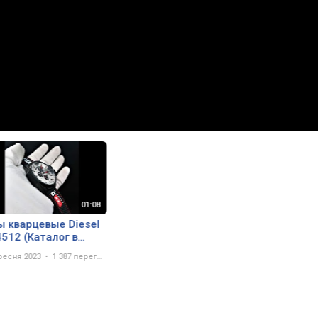
ы кварцевые Diesel
512 (Каталог в
сании)
ресня 2023
1 387 переглядів