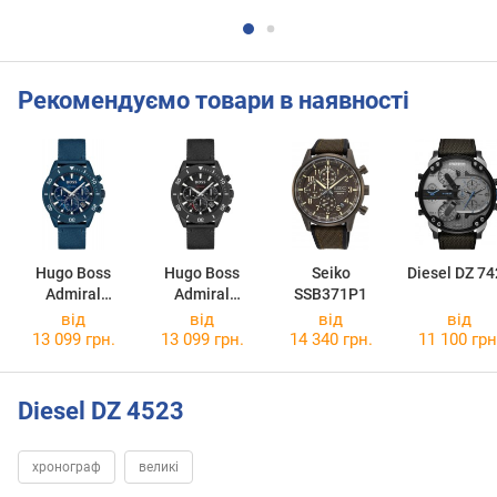
Рекомендуємо товари в наявності
Hugo Boss
Hugo Boss
Seiko
Diesel DZ 74
Admiral
Admiral
SSB371P1
1513919
1513918
від
від
від
від
13 099 грн.
13 099 грн.
14 340 грн.
11 100 грн
Diesel DZ 4523
хронограф
великі