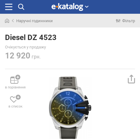
Наручні годинники
Фільтр
Шукали
раніше
Diesel DZ 4523
Очікується у продажу
12 920
грн.
в порівняння
в список