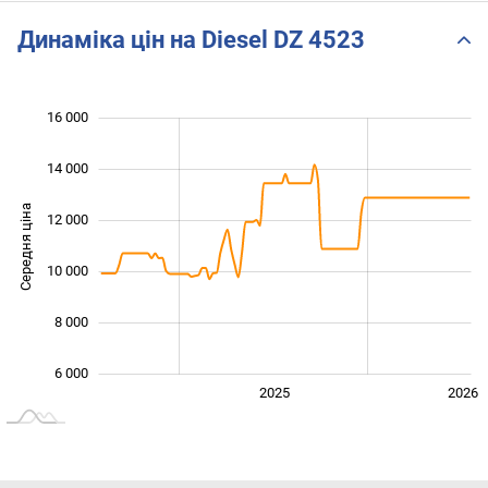
Динаміка цін на Diesel DZ 4523
 000
 000
 000
 000
 000
 000
16 000
14 000
Середня ціна
12 000
10 000
10 000
8 000
6 000
2024
2027
2025
2026
L